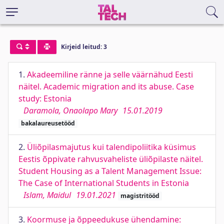
Kirjeid leitud: 3
1.
Akadeemiline ränne ja selle väärnähud Eesti
näitel. Academic migration and its abuse. Case
study: Estonia
Daramola, Onaolapo Mary
15.01.2019
bakalaureusetööd
2.
Üliõpilasmajutus kui talendipoliitika küsimus
Eestis õppivate rahvusvaheliste üliõpilaste näitel.
Student Housing as a Talent Management Issue:
The Case of International Students in Estonia
Islam, Maidul
19.01.2021
magistritööd
3.
Koormuse ja õppeedukuse ühendamine: