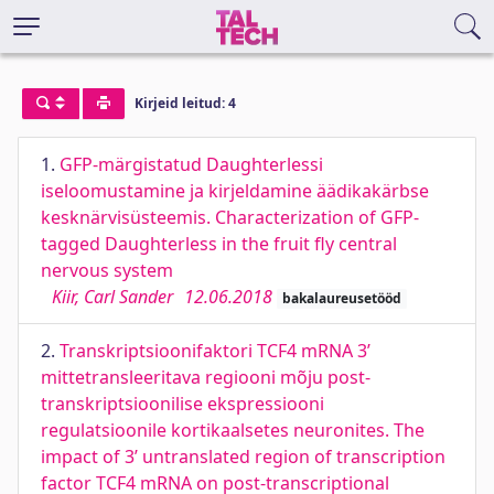
Kirjeid leitud: 4
1.
GFP-märgistatud Daughterlessi
iseloomustamine ja kirjeldamine äädikakärbse
kesknärvisüsteemis. Characterization of GFP-
tagged Daughterless in the fruit fly central
nervous system
Kiir, Carl Sander
12.06.2018
bakalaureusetööd
2.
Transkriptsioonifaktori TCF4 mRNA 3’
mittetransleeritava regiooni mõju post-
transkriptsioonilise ekspressiooni
regulatsioonile kortikaalsetes neuronites. The
impact of 3’ untranslated region of transcription
factor TCF4 mRNA on post-transcriptional