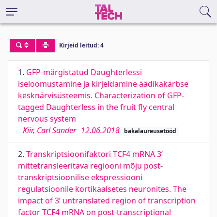
Kirjeid leitud: 4
1.
GFP-märgistatud Daughterlessi
iseloomustamine ja kirjeldamine äädikakärbse
kesknärvisüsteemis. Characterization of GFP-
tagged Daughterless in the fruit fly central
nervous system
Kiir, Carl Sander
12.06.2018
bakalaureusetööd
2.
Transkriptsioonifaktori TCF4 mRNA 3’
mittetransleeritava regiooni mõju post-
transkriptsioonilise ekspressiooni
regulatsioonile kortikaalsetes neuronites. The
impact of 3’ untranslated region of transcription
factor TCF4 mRNA on post-transcriptional