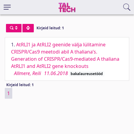
Kirjeid leitud: 1
1.
AtRLI1 ja AtRLI2 geenide välja lülitamine
CRISPR/Cas9 meetodi abil A thaliana’s.
Generation of CRISPR/Cas9-mediated A thaliana
AtRLI1 and AtRLI2 gene knockouts
Allmere, Reili
11.06.2018
bakalaureusetööd
Kirjeid leitud: 1
1