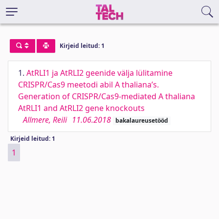
Kirjeid leitud: 1
1.
AtRLI1 ja AtRLI2 geenide välja lülitamine
CRISPR/Cas9 meetodi abil A thaliana’s.
Generation of CRISPR/Cas9-mediated A thaliana
AtRLI1 and AtRLI2 gene knockouts
Allmere, Reili
11.06.2018
bakalaureusetööd
Kirjeid leitud: 1
1