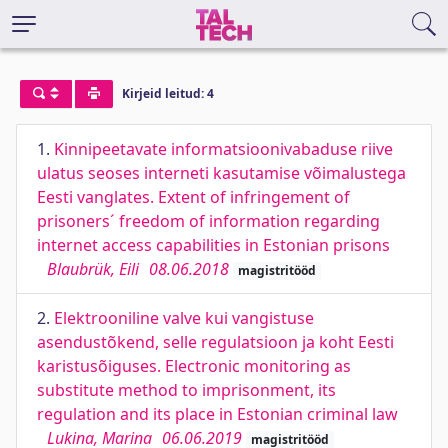
Kirjeid leitud: 4
1.
Kinnipeetavate informatsioonivabaduse riive
ulatus seoses interneti kasutamise võimalustega
Eesti vanglates. Extent of infringement of
prisoners´ freedom of information regarding
internet access capabilities in Estonian prisons
Blaubrük, Eili
08.06.2018
magistritööd
2.
Elektrooniline valve kui vangistuse
asendustõkend, selle regulatsioon ja koht Eesti
karistusõiguses. Electronic monitoring as
substitute method to imprisonment, its
regulation and its place in Estonian criminal law
Lukina, Marina
06.06.2019
magistritööd