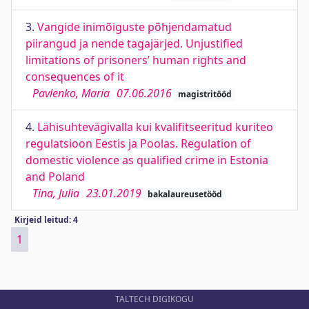
3.
Vangide inimõiguste põhjendamatud
piirangud ja nende tagajärjed. Unjustified
limitations of prisoners’ human rights and
consequences of it
Pavlenko, Maria
07.06.2016
magistritööd
4.
Lähisuhtevägivalla kui kvalifitseeritud kuriteo
regulatsioon Eestis ja Poolas. Regulation of
domestic violence as qualified crime in Estonia
and Poland
Tina, Julia
23.01.2019
bakalaureusetööd
Kirjeid leitud: 4
1
TALTECH DIGIKOGU