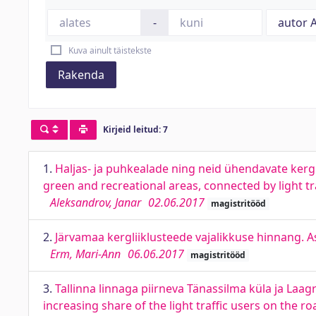
-
Kuva ainult täistekste
Rakenda
Kirjeid leitud: 7
1.
Haljas- ja puhkealade ning neid ühendavate kergl
green and recreational areas, connected by light tra
Aleksandrov, Janar
02.06.2017
magistritööd
2.
Järvamaa kergliiklusteede vajalikkuse hinnang. As
Erm, Mari-Ann
06.06.2017
magistritööd
3.
Tallinna linnaga piirneva Tänassilma küla ja Laagr
increasing share of the light traffic users on the r