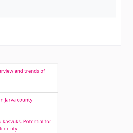
erview and trends of
in Järva county
u kasvuks. Potential for
inn city