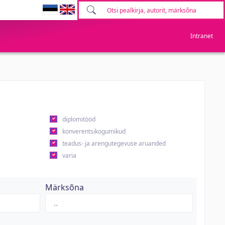
Intranet
diplomitööd
konverentsikogumikud
teadus- ja arengutegevuse aruanded
varia
Märksõna