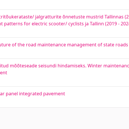
ritõukerataste/ jalgratturite õnnetuste mustrid Tallinnas (20
t patterns for electric scooter/ cyclists ja Tallinn (2019 - 202
 Future of the road maintenance management of state roads
eritud mõõteseade seisundi hindamiseks. Winter maintenan
ment
olar panel integrated pavement