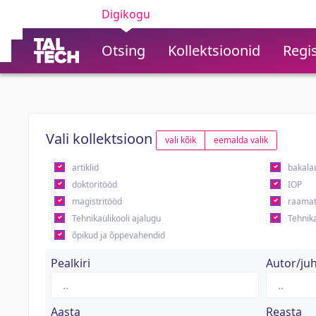
Digikogu
Otsing
Kollektsioonid
Regis
Vali kollektsioon
vali kõik
eemalda valik
artiklid
bakala
doktoritööd
IOP
magistritööd
raamat
Tehnikaülikooli ajalugu
Tehnika
õpikud ja õppevahendid
Pealkiri
Autor/ju
Aasta
Reasta