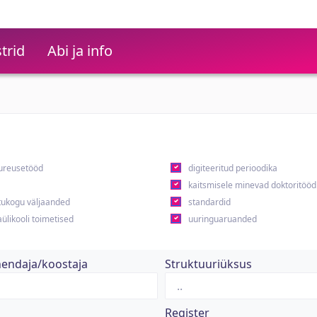
trid
Abi ja info
ureusetööd
digiteeritud perioodika
kaitsmisele minevad doktoritööd
ukogu väljaanded
standardid
ülikooli toimetised
uuringuaruanded
hendaja/koostaja
Struktuuriüksus
Register