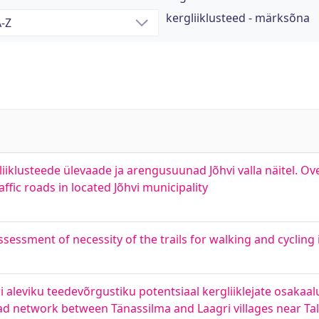
kergliiklusteed - märksõna
iiklusteede ülevaade ja arengusuunad Jõhvi valla näitel. Ov
ffic roads in located Jõhvi municipality
sessment of necessity of the trails for walking and cycling 
i aleviku teedevõrgustiku potentsiaal kergliiklejate osakaal
oad network between Tänassilma and Laagri villages near Tall