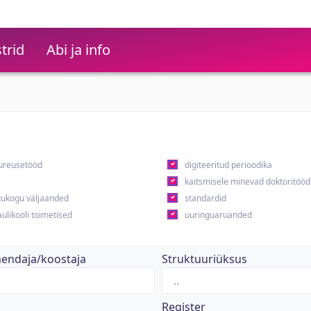
trid
Abi ja info
ureusetööd
digiteeritud perioodika
kaitsmisele minevad doktoritööd
ukogu väljaanded
standardid
ülikooli toimetised
uuringuaruanded
hendaja/koostaja
Struktuuriüksus
Register