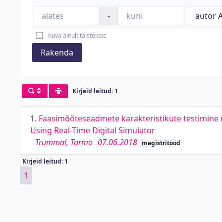
-
Kuva ainult täistekste
Rakenda
Kirjeid leitud: 1
1.
Faasimõõteseadmete karakteristikute testimine r
Using Real-Time Digital Simulator
Trummal, Tarmo
07.06.2018
magistritööd
Kirjeid leitud: 1
1