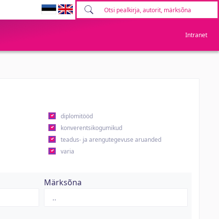
Intranet
diplomitööd
konverentsikogumikud
teadus- ja arengutegevuse aruanded
varia
Märksõna