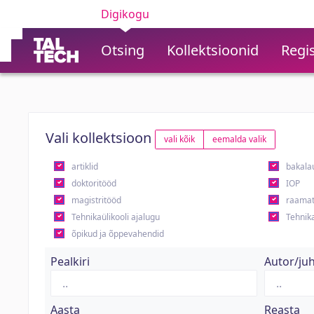
Digikogu
Otsing
Kollektsioonid
Regis
Vali kollektsioon
vali kõik
eemalda valik
artiklid
bakala
doktoritööd
IOP
magistritööd
raamat
Tehnikaülikooli ajalugu
Tehnika
õpikud ja õppevahendid
Pealkiri
Autor/ju
Aasta
Reasta