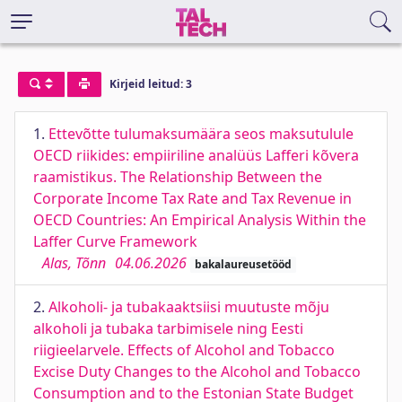
Kirjeid leitud: 3
1.
Ettevõtte tulumaksumäära seos maksutulule
OECD riikides: empiiriline analüüs Lafferi kõvera
raamistikus. The Relationship Between the
Corporate Income Tax Rate and Tax Revenue in
OECD Countries: An Empirical Analysis Within the
Laffer Curve Framework
Alas, Tõnn
04.06.2026
bakalaureusetööd
2.
Alkoholi- ja tubakaaktsiisi muutuste mõju
alkoholi ja tubaka tarbimisele ning Eesti
riigieelarvele. Effects of Alcohol and Tobacco
Excise Duty Changes to the Alcohol and Tobacco
Consumption and to the Estonian State Budget