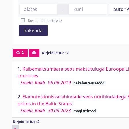
-
Kuva ainult täistekste
Rakenda
Kirjeid leitud: 2
1.
Käibemaksumäära seos maksutuluga Euroopa Liidu
countries
Soiela, Kaidi
06.06.2019
bakalaureusetööd
2.
Elamute kinnisvarahindade seos üürihindadega Bal
prices in the Baltic States
Soiela, Kaidi
30.05.2023
magistritööd
Kirjeid leitud: 2