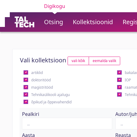
Digikogu
Otsing
Kollektsioonid
Regis
Vali kollektsioon
vali kõik
eemalda valik
artiklid
bakala
doktoritööd
IOP
magistritööd
raamat
Tehnikaülikooli ajalugu
Tehnika
õpikud ja õppevahendid
Pealkiri
Autor/ju
Aasta
Reasta