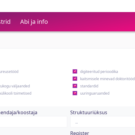
trid
Abi ja info
ureusetööd
digiteeritud perioodika
kaitsmisele minevad doktoritööd
ukogu väljaanded
standardid
ülikooli toimetised
uuringuaruanded
hendaja/koostaja
Struktuuriüksus
Register