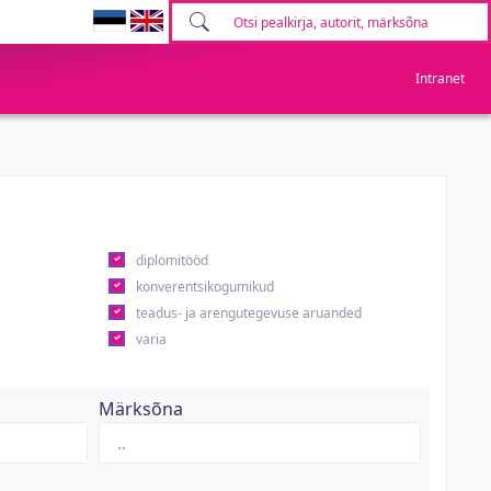
Intranet
diplomitööd
konverentsikogumikud
teadus- ja arengutegevuse aruanded
varia
Märksõna