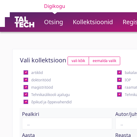
Digikogu
Otsing
Kollektsioonid
Regis
Vali kollektsioon
vali kõik
eemalda valik
artiklid
bakala
doktoritööd
IOP
magistritööd
raamat
Tehnikaülikooli ajalugu
Tehnika
õpikud ja õppevahendid
Pealkiri
Autor/ju
Aasta
Reasta