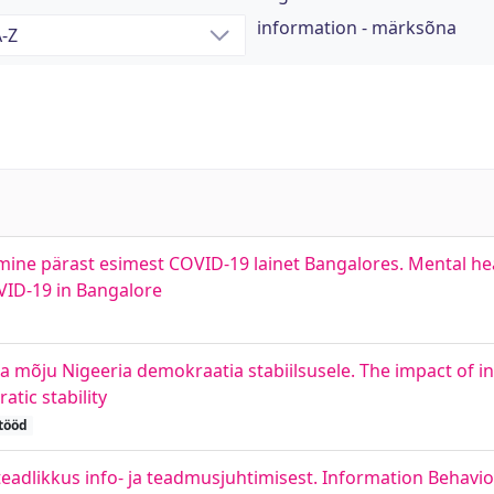
information - märksõna
umine pärast esimest COVID-19 lainet Bangalores. Mental he
OVID-19 in Bangalore
 mõju Nigeeria demokraatia stabiilsusele. The impact of i
tic stability
tööd
 teadlikkus info- ja teadmusjuhtimisest. Information Behav