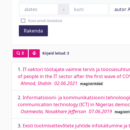
-
Kuva ainult täistekste
Rakenda
Kirjeid leitud: 3
1.
IT-sektori töötajate vaimne tervis ja töössesuht
of people in the IT sector after the first wave of C
Ahmod, Shahin
02.06.2021
magistritööd
2.
Informatsiooni- ja kommunikatsiooni tehnoloogia
communication technology (ICT) in Nigerias democra
Osemwota, Nosakhare Jefferson
07.06.2019
magistri
3.
Eesti tootmisettevõtete juhtide infokäitumine ja