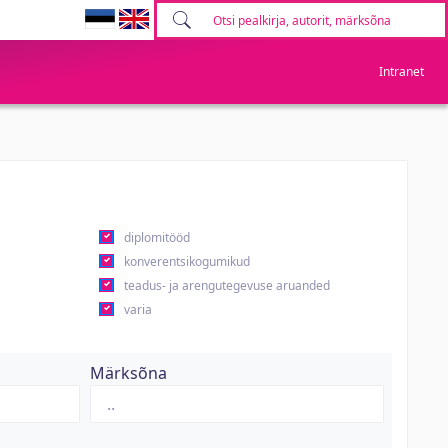
Intranet
diplomitööd
konverentsikogumikud
teadus- ja arengutegevuse aruanded
varia
Märksõna