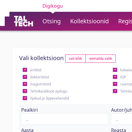
Digikogu
Otsing
Kollektsioonid
Regis
Vali kollektsioon
vali kõik
eemalda valik
artiklid
bakala
doktoritööd
IOP
magistritööd
raamat
Tehnikaülikooli ajalugu
Tehnika
õpikud ja õppevahendid
Pealkiri
Autor/ju
Aasta
Reasta