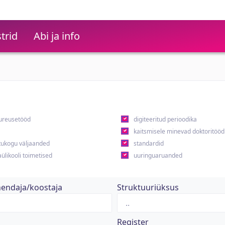
trid
Abi ja info
ureusetööd
digiteeritud perioodika
kaitsmisele minevad doktoritööd
ukogu väljaanded
standardid
ülikooli toimetised
uuringuaruanded
hendaja/koostaja
Struktuuriüksus
Register