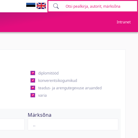
Intranet
diplomitööd
konverentsikogumikud
teadus- ja arengutegevuse aruanded
varia
Märksõna