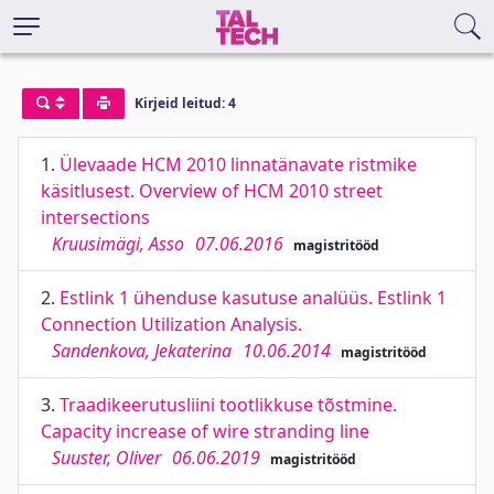
Kirjeid leitud: 4
1.
Ülevaade HCM 2010 linnatänavate ristmike
käsitlusest. Overview of HCM 2010 street
intersections
Kruusimägi, Asso
07.06.2016
magistritööd
2.
Estlink 1 ühenduse kasutuse analüüs. Estlink 1
Connection Utilization Analysis.
Sandenkova, Jekaterina
10.06.2014
magistritööd
3.
Traadikeerutusliini tootlikkuse tõstmine.
Capacity increase of wire stranding line
Suuster, Oliver
06.06.2019
magistritööd