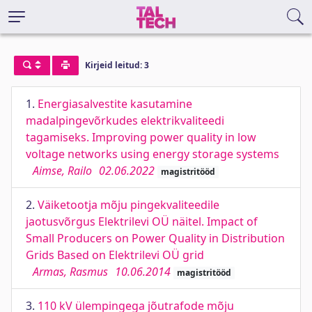
Kirjeid leitud: 3
1.
Energiasalvestite kasutamine
madalpingevõrkudes elektrikvaliteedi
tagamiseks. Improving power quality in low
voltage networks using energy storage systems
Aimse, Railo
02.06.2022
magistritööd
2.
Väiketootja mõju pingekvaliteedile
jaotusvõrgus Elektrilevi OÜ näitel. Impact of
Small Producers on Power Quality in Distribution
Grids Based on Elektrilevi OÜ grid
Armas, Rasmus
10.06.2014
magistritööd
3.
110 kV ülempingega jõutrafode mõju