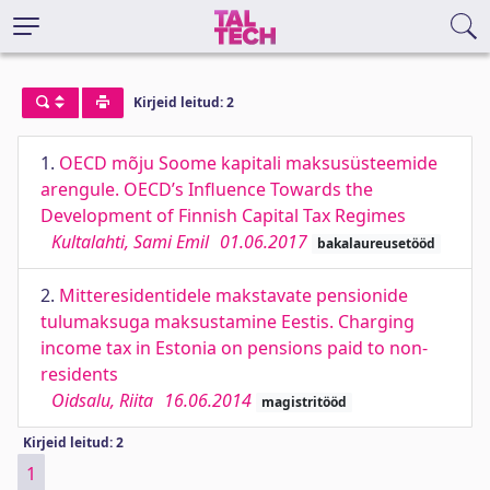
Kirjeid leitud: 2
1.
OECD mõju Soome kapitali maksusüsteemide
arengule. OECD’s Influence Towards the
Development of Finnish Capital Tax Regimes
Kultalahti, Sami Emil
01.06.2017
bakalaureusetööd
2.
Mitteresidentidele makstavate pensionide
tulumaksuga maksustamine Eestis. Charging
income tax in Estonia on pensions paid to non-
residents
Oidsalu, Riita
16.06.2014
magistritööd
Kirjeid leitud: 2
1