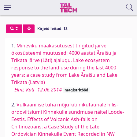
Kirjeid leitud: 13
1.
Mineviku maakasutusest tingitud järve
ökosüsteemi muutused: 4000 aastat Āraišu ja
Trikāta järve (Läti) ajalugu. Lake ecosystem
response to the land use during the last 4000
years: a case study from Lake Āraišu and Lake
Trikāta (Latvia)
Elmi, Kati
12.06.2014
magistritööd
2.
Vulkaanilise tuha mõju kitiinikufaunale hilis-
ordoviitsiumi Kinnekulle sündmuse näitel Loode-
Eestis. Effects of Volcanic Ash-falls on
Chitinozoans: a Case Study of the Late
Ordovician Kinnekulle Event Recorded in NW