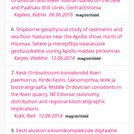
Ordovician and lower Silurian based on the Lelle
and Paatsalu drill cores, Central Estonia
Kaptein, Katriin
06.06.2016
magistritööd
6.
Shipborne geophysical study of sediments and
sea floor features near the Apollo shoal, north of
Hiiumaa. Setete ja merepõhja iseärasuste
geofüüsikaline uuring Apollo madala piirkonnas
Karpin, Vladimir
12.06.2014
magistritööd
7.
Kesk-Ordoviitsiumi konodondid Aseri
paemurrus, Kirde-Eestis: taksonoomia, levik ja
biostratigraafia. Middle Ordovician conodonts in
the Aseri quarry, NE Estonia: taxonomy,
distribution and regional biostratigraphic
implications
Kukk, Raili
12.06.2014
magistritööd
8.
Eesti aluskorra kivimikomplekside digitaalne