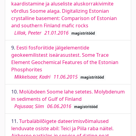
kaardistamine ja aluseliste aluskorrakivimite
võrdlus Soome alaga. Digitalizing Estonian
crystalline basement: Comparison of Estonian
and southern Finland mafic rocks
Lillak, Peeter
21.01.2016
magistritööd
9.
Eesti fosforiitide jälgelementide
geokeemilistest iseärasustest. Some Trace
Element Geochemical Features of the Estonian
Phosphorites
Mikkelsaar, Kadri
11.06.2015
magistritööd
10.
Molübdeen Soome lahe setetes. Molybdenum
in sediments of Gulf of Finland
Pajusaar, Siim
06.06.2016
magistritööd
11.
Turbaläbilõigete dateerimisvõimalused
lenduvate osiste abil: Teici ja Piila raba näitel.
Airborne particles in service of dating peat