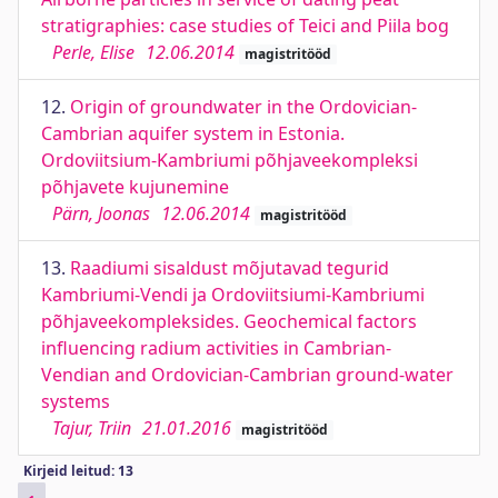
stratigraphies: case studies of Teici and Piila bog
Perle, Elise
12.06.2014
magistritööd
12.
Origin of groundwater in the Ordovician-
Cambrian aquifer system in Estonia.
Ordoviitsium-Kambriumi põhjaveekompleksi
põhjavete kujunemine
Pärn, Joonas
12.06.2014
magistritööd
13.
Raadiumi sisaldust mõjutavad tegurid
Kambriumi-Vendi ja Ordoviitsiumi-Kambriumi
põhjaveekompleksides. Geochemical factors
influencing radium activities in Cambrian-
Vendian and Ordovician-Cambrian ground-water
systems
Tajur, Triin
21.01.2016
magistritööd
Kirjeid leitud: 13