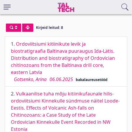
Kirjeid leitud: 8
1.
Ordoviitsiumi kitiinikute levik ja
biostratigraafia Baltinava puuraugus Ida-Lätis.
Distribution and biostratigraphy of Ordovician
chitinozoans from the Baltinava drill core,
eastern Latvia
Gotsenko, Arina
06.06.2025
bakalaureusetööd
2.
Vulkaanilise tuha mõju kitiinikufaunale hilis-
ordoviitsiumi Kinnekulle sündmuse näitel Loode-
Eestis. Effects of Volcanic Ash-falls on
Chitinozoans: a Case Study of the Late
Ordovician Kinnekulle Event Recorded in NW
Estonia