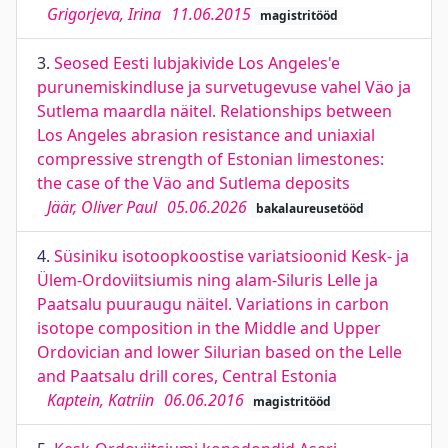
Grigorjeva, Irina
11.06.2015
magistritööd
3.
Seosed Eesti lubjakivide Los Angeles'e
purunemiskindluse ja survetugevuse vahel Väo ja
Sutlema maardla näitel. Relationships between
Los Angeles abrasion resistance and uniaxial
compressive strength of Estonian limestones:
the case of the Väo and Sutlema deposits
Jäär, Oliver Paul
05.06.2026
bakalaureusetööd
4.
Süsiniku isotoopkoostise variatsioonid Kesk- ja
Ülem-Ordoviitsiumis ning alam-Siluris Lelle ja
Paatsalu puuraugu näitel. Variations in carbon
isotope composition in the Middle and Upper
Ordovician and lower Silurian based on the Lelle
and Paatsalu drill cores, Central Estonia
Kaptein, Katriin
06.06.2016
magistritööd