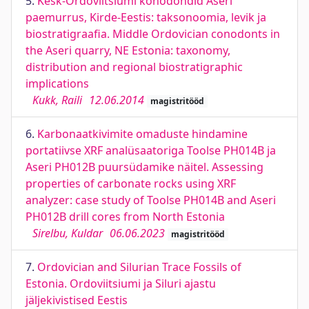
5.
Kesk-Ordoviitsiumi konodondid Aseri
paemurrus, Kirde-Eestis: taksonoomia, levik ja
biostratigraafia. Middle Ordovician conodonts in
the Aseri quarry, NE Estonia: taxonomy,
distribution and regional biostratigraphic
implications
Kukk, Raili
12.06.2014
magistritööd
6.
Karbonaatkivimite omaduste hindamine
portatiivse XRF analüsaatoriga Toolse PH014B ja
Aseri PH012B puursüdamike näitel. Assessing
properties of carbonate rocks using XRF
analyzer: case study of Toolse PH014B and Aseri
PH012B drill cores from North Estonia
Sirelbu, Kuldar
06.06.2023
magistritööd
7.
Ordovician and Silurian Trace Fossils of
Estonia. Ordoviitsiumi ja Siluri ajastu
jäljekivistised Eestis