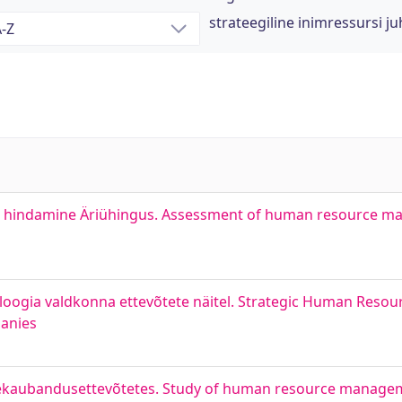
strateegiline inimressursi j
use hindamine Äriühingus. Assessment of human resource m
oloogia valdkonna ettevõtete näitel. Strategic Human Reso
panies
 jaekaubandusettevõtetes. Study of human resource managem