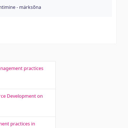
uhtimine - märksõna
anagement practices
urce Development on
ent practices in