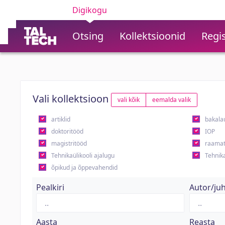
Digikogu
Otsing
Kollektsioonid
Regis
Vali kollektsioon
vali kõik
eemalda valik
artiklid
bakala
doktoritööd
IOP
magistritööd
raamat
Tehnikaülikooli ajalugu
Tehnika
õpikud ja õppevahendid
Pealkiri
Autor/ju
Aasta
Reasta