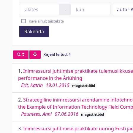
-
Kuva ainult täistekste
Rakenda
Kirjeid leitud: 4
1.
Inimressursi juhtimise praktikate tulemuslikk
performance in the Äriühing
Erit, Katrin
19.01.2015
magistritööd
2.
Strateegiline inimressursi arendamine infotehn
the Example of Information Technology Field Com
Paumees, Anni
07.06.2016
magistritööd
3.
Inimressursi juhtimise praktikate uuring Eesti