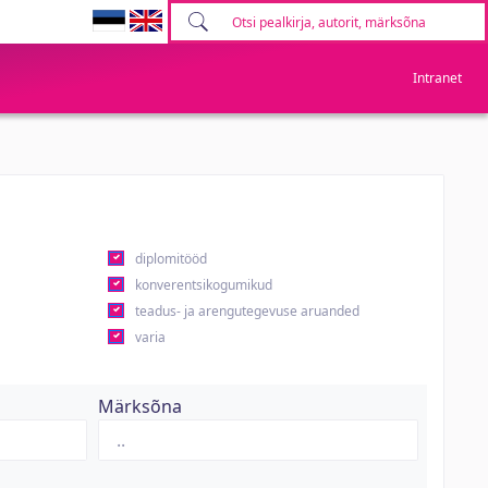
Intranet
diplomitööd
konverentsikogumikud
teadus- ja arengutegevuse aruanded
varia
Märksõna