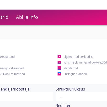
trid
Abi ja info
ureusetööd
digiteeritud perioodika
kaitsmisele minevad doktoritööd
ukogu väljaanded
standardid
ülikooli toimetised
uuringuaruanded
hendaja/koostaja
Struktuuriüksus
Register