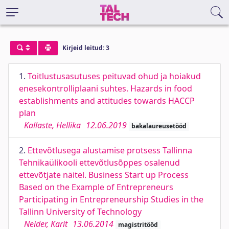
Kirjeid leitud: 3
1.
Toitlustusasutuses peituvad ohud ja hoiakud
enesekontrolliplaani suhtes. Hazards in food
establishments and attitudes towards HACCP
plan
Kallaste, Hellika
12.06.2019
bakalaureusetööd
2.
Ettevõtlusega alustamise protsess Tallinna
Tehnikaülikooli ettevõtlusõppes osalenud
ettevõtjate näitel. Business Start up Process
Based on the Example of Entrepreneurs
Participating in Entrepreneurship Studies in the
Tallinn University of Technology
Neider, Karit
13.06.2014
magistritööd