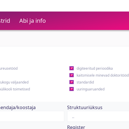
trid
Abi ja info
ureusetööd
digiteeritud perioodika
kaitsmisele minevad doktoritööd
ukogu väljaanded
standardid
ülikooli toimetised
uuringuaruanded
hendaja/koostaja
Struktuuriüksus
Register