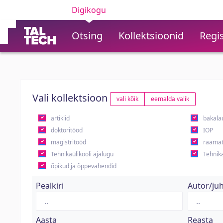
Digikogu
Otsing
Kollektsioonid
Regis
Vali kollektsioon
vali kõik
eemalda valik
artiklid
bakala
doktoritööd
IOP
magistritööd
raamat
Tehnikaülikooli ajalugu
Tehnika
õpikud ja õppevahendid
Pealkiri
Autor/ju
Aasta
Reasta