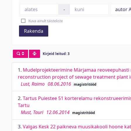
-
Kuva ainult täistekste
Rakenda
Kirjeid leitud: 3
1.
Mudelprojekteerimine Märjamaa reoveepuhasti re
reconstruction project of sewage treatment plant
Lust, Raimo
08.06.2016
magistritööd
2.
Tartus Puiestee 51 korterelamu rekonstrueerimis
Tartu
Must, Tauri
12.06.2014
magistritööd
3.
Valgas Kesk 22 paikneva muusikakooli hoone katu