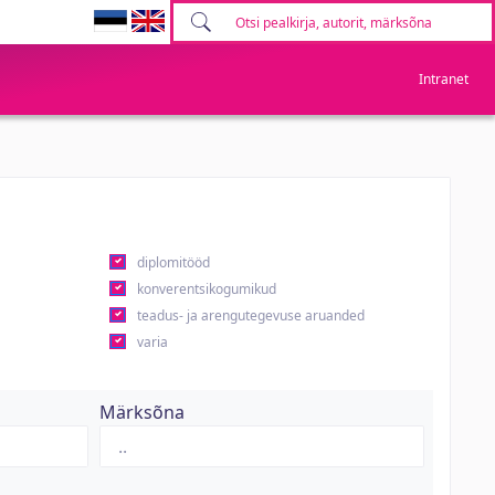
Intranet
diplomitööd
konverentsikogumikud
teadus- ja arengutegevuse aruanded
varia
Märksõna