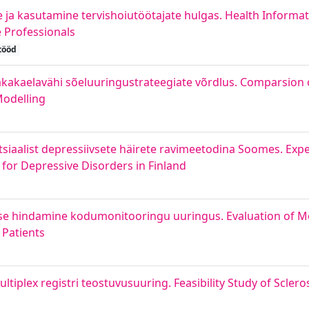
 ja kasutamine tervishoiutöötajate hulgas. Health Informa
 Professionals
tööd
kakaelavähi sõeluuringustrateegiate võrdlus. Comparsion of
Modelling
iaalist depressiivsete häirete ravimeetodina Soomes. Expe
for Depressive Disorders in Finland
vuse hindamine kodumonitooringu uuringus. Evaluation of M
 Patients
ltiplex registri teostuvusuuring. Feasibility Study of Sclero