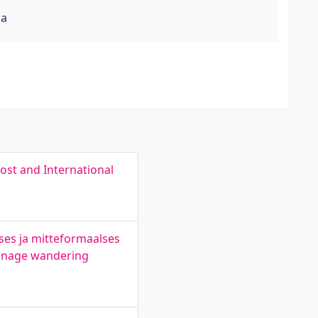
ja
Cost and International
es ja mitteformaalses
 manage wandering