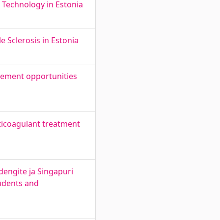
e Technology in Estonia
le Sclerosis in Estonia
vement opportunities
ticoagulant treatment
dengite ja Singapuri
tudents and