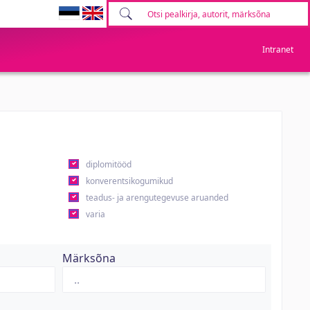
Intranet
diplomitööd
konverentsikogumikud
teadus- ja arengutegevuse aruanded
varia
Märksõna