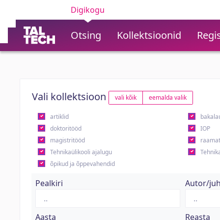
Digikogu
Otsing
Kollektsioonid
Regis
Vali kollektsioon
vali kõik
eemalda valik
artiklid
bakala
doktoritööd
IOP
magistritööd
raamat
Tehnikaülikooli ajalugu
Tehnika
õpikud ja õppevahendid
Pealkiri
Autor/ju
Aasta
Reasta