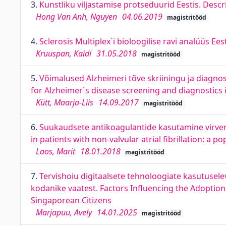
3.
Kunstliku viljastamise protseduurid Eestis. Desc
Hong Van Anh, Nguyen
04.06.2019
magistritööd
4.
Sclerosis Multiplex´i bioloogilise ravi analüüs Ees
Kruuspan, Kaidi
31.05.2018
magistritööd
5.
Võimalused Alzheimeri tõve skriiningu ja diagn
for Alzheimer´s disease screening and diagnostics 
Kütt, Maarja-Liis
14.09.2017
magistritööd
6.
Suukaudsete antikoagulantide kasutamine virvend
in patients with non-valvular atrial fibrillation: a 
Laos, Marit
18.01.2018
magistritööd
7.
Tervishoiu digitaalsete tehnoloogiate kasutusele
kodanike vaatest. Factors Influencing the Adoptio
Singaporean Citizens
Marjapuu, Avely
14.01.2025
magistritööd