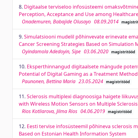
8.
Digitaalse terviseloo infosüsteemi omaksvõtmine
Perception, Acceptance and Use among Healthcare
Onademuren, Babajide Olusayo
08.09.2014
magistri
9.
Simulatsiooni mudelil põhinvevate erinevate ema
Cancer Screening Strategies Based on Simulation 
Oyindamola Adedoyin, Sipe
03.06.2020
magistritööd
10.
Eksperthinnangud digitaalsete mängude potents
Potential of Digital Gaming as a Treatment Method 
Paunonen, Bettina Maria
23.05.2024
magistritööd
11.
Sclerosis multiplexi diagnoosiga haigete liiku
with Wireless Motion Sensors on Multiple Sclerosis
Rios Kotliarova, Jilma Rios
04.06.2019
magistritööd
12.
Eesti tervise infosüsteemil põhineva sclerosis mu
Based on Estonian Health Information System