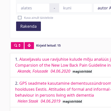
-
Kuva ainult täistekste
Rakenda
Kirjeid leitud: 15
1.
Alaseljavalu uue ravijuhise kulude mõju analüüs j
Comparsion of the New Low Back Pain Guideline in
Akande, Folusade
04.06.2020
magistritööd
2.
GPS seadmete kasutamine dementsussündroomiga
hoolduses Eestis. Attitudes of formal and informa
behaviour in persons living with dementia
Helen Staak
04.06.2019
magistritööd