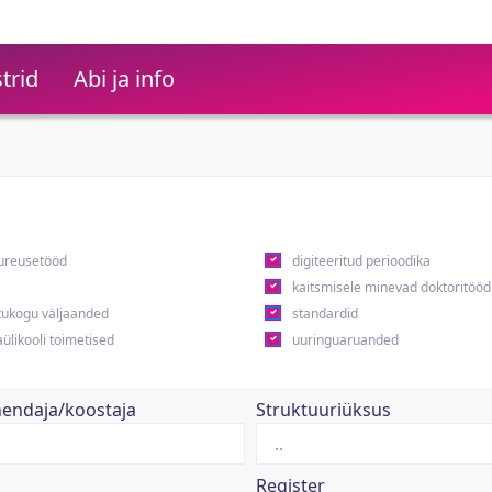
trid
Abi ja info
ureusetööd
digiteeritud perioodika
kaitsmisele minevad doktoritööd
ukogu väljaanded
standardid
ülikooli toimetised
uuringuaruanded
hendaja/koostaja
Struktuuriüksus
Register