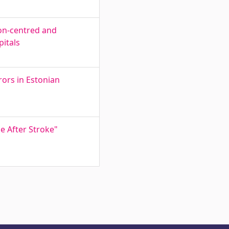
son-centred and
pitals
rors in Estonian
ge After Stroke"