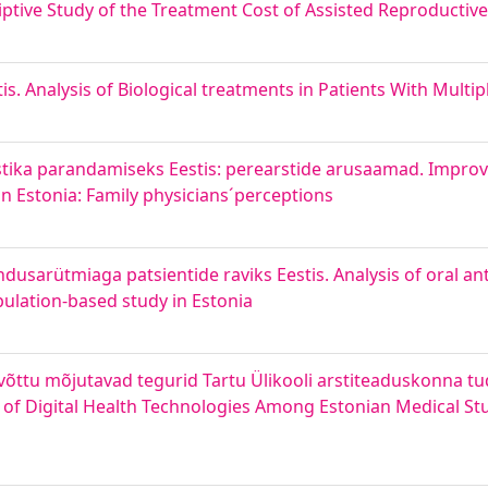
riptive Study of the Treatment Cost of Assisted Reproductiv
tis. Analysis of Biological treatments in Patients With Multip
ostika parandamiseks Eestis: perearstide arusaamad. Impro
in Estonia: Family physicians´perceptions
usarütmiaga patsientide raviks Eestis. Analysis of oral an
population-based study in Estonia
võttu mõjutavad tegurid Tartu Ülikooli arstiteaduskonna tu
n of Digital Health Technologies Among Estonian Medical S