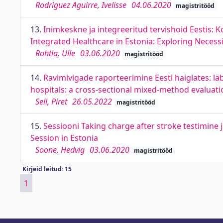
Rodriguez Aguirre, Ivelisse
04.06.2020
magistritööd
13.
Inimkeskne ja integreeritud tervishoid Eestis: K
Integrated Healthcare in Estonia: Exploring Necess
Rohtla, Ülle
03.06.2020
magistritööd
14.
Ravimivigade raporteerimine Eesti haiglates: lä
hospitals: a cross-sectional mixed-method evaluati
Sell, Piret
26.05.2022
magistritööd
15.
Sessiooni Taking charge after stroke testimine j
Session in Estonia
Soone, Hedvig
03.06.2020
magistritööd
Kirjeid leitud: 15
1