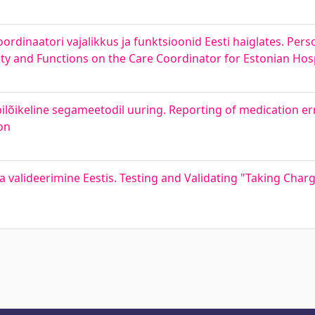
oordinaatori vajalikkus ja funktsioonid Eesti haiglates. Per
ity and Functions on the Care Coordinator for Estonian Hos
bilõikeline segameetodil uuring. Reporting of medication er
on
a valideerimine Eestis. Testing and Validating "Taking Char