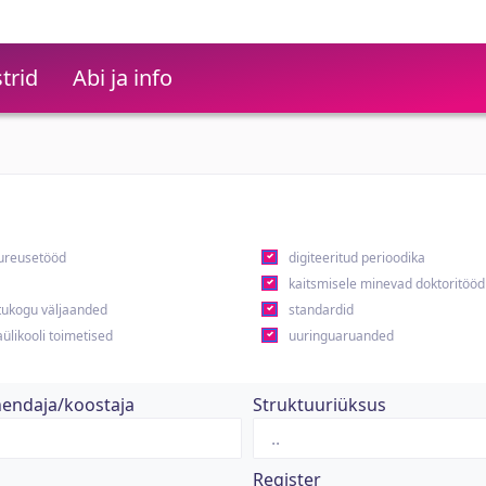
trid
Abi ja info
ureusetööd
digiteeritud perioodika
kaitsmisele minevad doktoritööd
ukogu väljaanded
standardid
ülikooli toimetised
uuringuaruanded
hendaja/koostaja
Struktuuriüksus
Register