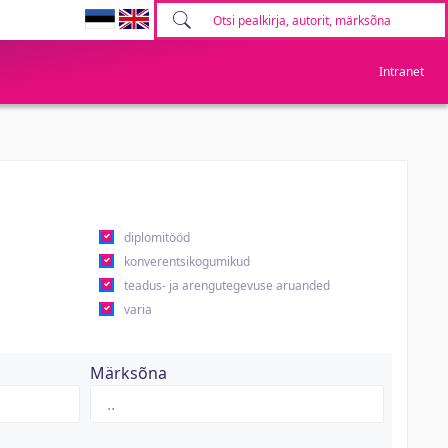
Intranet
diplomitööd
konverentsikogumikud
teadus- ja arengutegevuse aruanded
varia
Märksõna