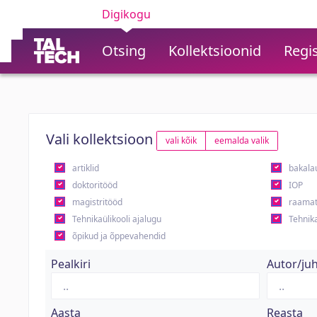
Digikogu
Otsing
Kollektsioonid
Regis
Vali kollektsioon
vali kõik
eemalda valik
artiklid
bakala
doktoritööd
IOP
magistritööd
raamat
Tehnikaülikooli ajalugu
Tehnika
õpikud ja õppevahendid
Pealkiri
Autor/ju
Aasta
Reasta