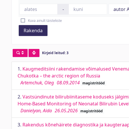
-
Kuva ainult täistekste
Rakenda
Kirjeid leitud: 3
1.
Kaugmeditsiini rakendamise võimalused Venemaa a
Chukotka – the arctic region of Russia
Artemchuk, Oleg
08.09.2014
magistritööd
2.
Vastsündinute bilirubiinitaseme koduseks jälgim
Home-Based Monitoring of Neonatal Bilirubin Level
Danielyan, Aida
26.05.2026
magistritööd
3.
Rakendus kõnehäirete diagnostika ja kaugteraapi