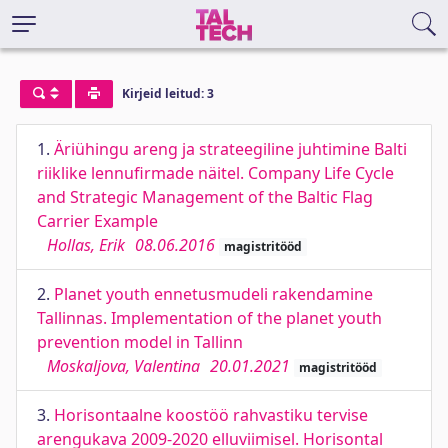
Kirjeid leitud: 3
1.
Äriühingu areng ja strateegiline juhtimine Balti
riiklike lennufirmade näitel. Company Life Cycle
and Strategic Management of the Baltic Flag
Carrier Example
Hollas, Erik
08.06.2016
magistritööd
2.
Planet youth ennetusmudeli rakendamine
Tallinnas. Implementation of the planet youth
prevention model in Tallinn
Moskaljova, Valentina
20.01.2021
magistritööd
3.
Horisontaalne koostöö rahvastiku tervise
arengukava 2009-2020 elluviimisel. Horisontal