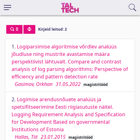
Kirjeid leitud: 2
1.
Logiparsimise algoritmise võrdlev analüüs
jõudluse ning mustrite avastamise määra
perspektiivist lähtuvalt. Compare and contrast
analysis of log parsing algorithms: Perspective of
efficiency and pattern detection rate
Gasimov, Orkhan
31.05.2022
magistritööd
2.
Logimise arendusnõuete analüüs ja
spetsifitseerimine Eesti riigiasutuste näitel.
Logging Requirement Analysis and Specification
for Development Based on governmental
Institutions of Estonia
Hallas, Tiit
23.01.2015
magistritööd