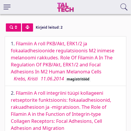
Kirjeid leitud: 2
1.
Filamiin A roll PKB/Akt, ERK1/2 ja
fokaaladhesioonide regulatsioonis M2 inimese
melanoomi rakkudes. Role Of Filamin A In The
Regulation Of PKB/Akt, ERK1/2 and Focal
Adhesions In M2 Human Melanoma Cells
Krebs, Kristi
11.06.2014
magistritööd
2.
Filamiin A roll integriini tüüpi kollageeni
retseptorite funktsioonis: fokaaladhesioonid,
rakuadhesioon ja -migratsioon. The Role of
Filamin A in the Function of Integrin-type
Collagen Receptors: Focal Adhesions, Cell
Adhesion and Migration