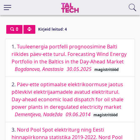
Kirjeid leitud: 4
1.
Tuuleenergia portfelli prognoosimine Balti
riikides päev-ette turul. Forecasting Wind Energy
Portfolio in the Baltics in the Day-Ahead Market
Bogdanova, Anastasia
30.05.2025
magistritööd
2.
Päev-ette optimaalse elektrikoormuse jaotus
põlevkivi elektrijaamadele avatud elektriturul.
Day-ahead economic load dispatch for oil shale
power plants in deregulated electricity market
Dementjeva, Nadežda
09.06.2014
magistritööd
3.
Nord Pool Spot elektriturg ning Eesti
hinnapiirkonna statistika 2019-2022. Nord Pool