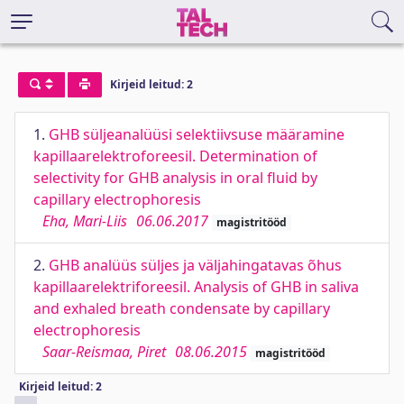
Kirjeid leitud: 2
1.
GHB süljeanalüüsi selektiivsuse määramine
kapillaarelektroforeesil. Determination of
selectivity for GHB analysis in oral fluid by
capillary electrophoresis
Eha, Mari-Liis
06.06.2017
magistritööd
2.
GHB analüüs süljes ja väljahingatavas õhus
kapillaarelektriforeesil. Analysis of GHB in saliva
and exhaled breath condensate by capillary
electrophoresis
Saar-Reismaa, Piret
08.06.2015
magistritööd
Kirjeid leitud: 2