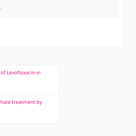
a
of Levofloxacin in
achate treatment by