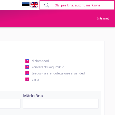
Intranet
diplomitööd
konverentsikogumikud
teadus- ja arengutegevuse aruanded
varia
Märksõna