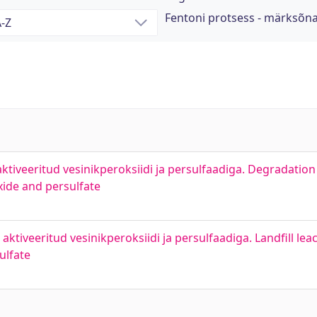
Fentoni protsess - märksõn
ktiveeritud vesinikperoksiidi ja persulfaadiga. Degradation 
xide and persulfate
ktiveeritud vesinikperoksiidi ja persulfaadiga. Landfill le
ulfate