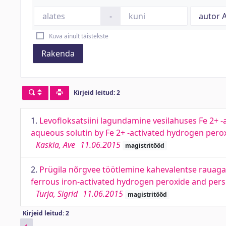
-
Kuva ainult täistekste
Rakenda
Kirjeid leitud: 2
1.
Levofloksatsiini lagundamine vesilahuses Fe 2+ -a
aqueous solutin by Fe 2+ -activated hydrogen pero
Kaskla, Ave
11.06.2015
magistritööd
2.
Prügila nõrgvee töötlemine kahevalentse rauaga a
ferrous iron-activated hydrogen peroxide and pers
Turja, Sigrid
11.06.2015
magistritööd
Kirjeid leitud: 2