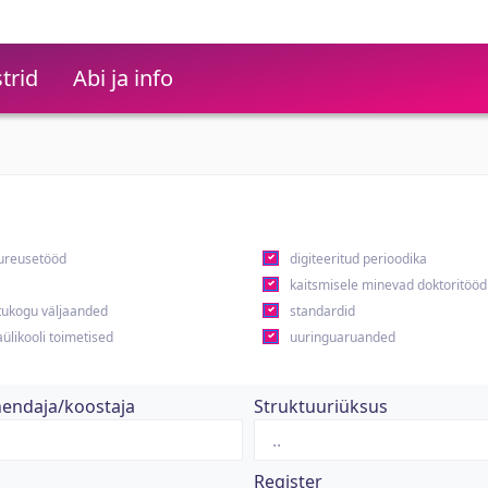
trid
Abi ja info
ureusetööd
digiteeritud perioodika
kaitsmisele minevad doktoritööd
ukogu väljaanded
standardid
ülikooli toimetised
uuringuaruanded
hendaja/koostaja
Struktuuriüksus
Register