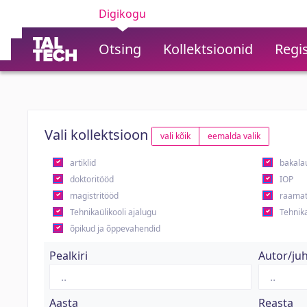
Digikogu
Otsing
Kollektsioonid
Regis
Vali kollektsioon
vali kõik
eemalda valik
artiklid
bakala
doktoritööd
IOP
magistritööd
raamat
Tehnikaülikooli ajalugu
Tehnika
õpikud ja õppevahendid
Pealkiri
Autor/ju
Aasta
Reasta