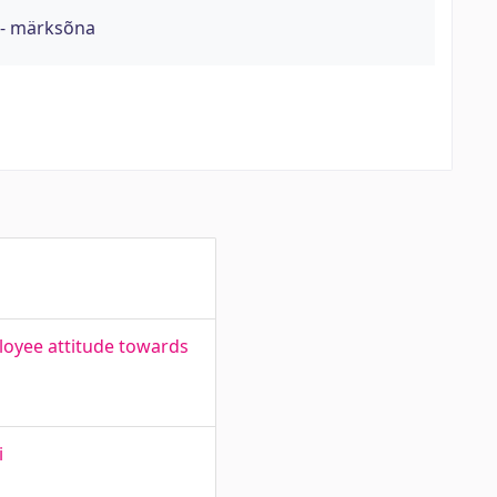
 - märksõna
loyee attitude towards
i