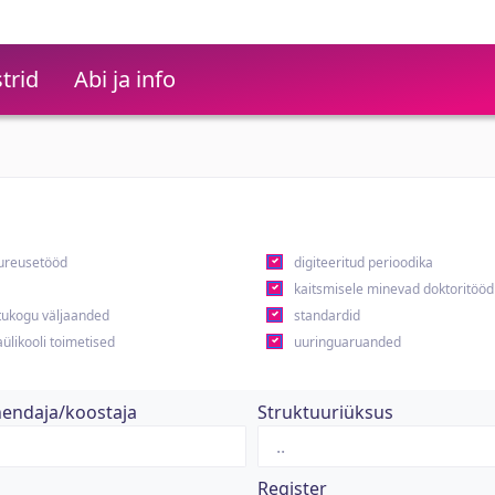
trid
Abi ja info
ureusetööd
digiteeritud perioodika
kaitsmisele minevad doktoritööd
ukogu väljaanded
standardid
ülikooli toimetised
uuringuaruanded
hendaja/koostaja
Struktuuriüksus
Register