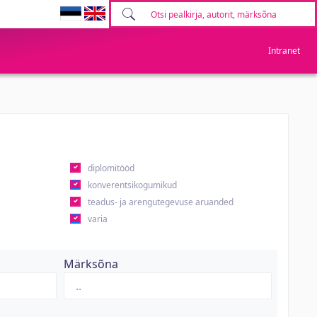
Intranet
diplomitööd
konverentsikogumikud
teadus- ja arengutegevuse aruanded
varia
Märksõna