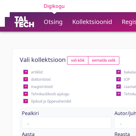
Digikogu
Otsing
Kollektsioonid
Regis
Vali kollektsioon
vali kõik
eemalda valik
artiklid
bakala
doktoritööd
IOP
magistritööd
raamat
Tehnikaülikooli ajalugu
Tehnika
õpikud ja õppevahendid
Pealkiri
Autor/ju
Aasta
Reasta