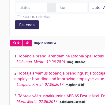
-
Kuva ainult täistekste
Rakenda
Kirjeid leitud: 4
1.
Tööandja brändi arendamine Estonia Spa Hotels A
Liidemaa, Merite
10.06.2015
magistritööd
2.
Töötaja arvamus tööandja brändingust ja töötaj
employer branding and improving employee value p
Lillepalu, Kristel
07.06.2017
magistritööd
3.
Töötaja väärtuspakkumine ABB AS Eesti näitel. E
Muru, Merili
02.06.2017
bakalaureusetööd