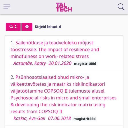
Kirjeid leitud: 6
1.
Säilenõtkuse ja teadveloleku mõjust
tööstressile. The impact of resilience and
mindfulness on work- related stress
Aasamäe, Kadry
20.01.2020
magistritööd
2.
Psühhosotsiaalsed ohud mikro- ja
väikeettevõtetes ja maatriks riskiindikaatori
väljatöötamine COPSOQ II tulemuste alusel.
Psychosocial risks in micro and small enterprises
& developing the risk indicator matrix using
results from COPSOQ II
Kaskla, Ave-Gail
07.06.2018
magistritööd