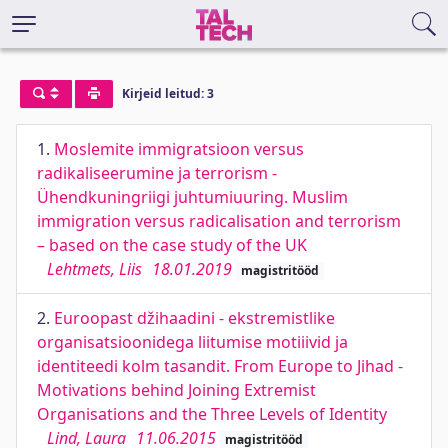
Kirjeid leitud: 3
1.
Moslemite immigratsioon versus
radikaliseerumine ja terrorism -
Ühendkuningriigi juhtumiuuring. Muslim
immigration versus radicalisation and terrorism
– based on the case study of the UK
Lehtmets, Liis
18.01.2019
magistritööd
2.
Euroopast džihaadini - ekstremistlike
organisatsioonidega liitumise motiiivid ja
identiteedi kolm tasandit. From Europe to Jihad -
Motivations behind Joining Extremist
Organisations and the Three Levels of Identity
Lind, Laura
11.06.2015
magistritööd