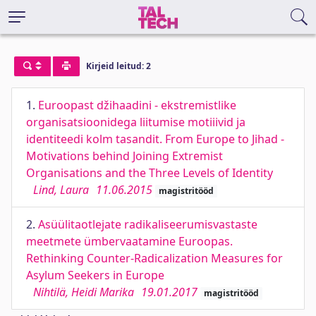
Kirjeid leitud: 2
1.
Euroopast džihaadini - ekstremistlike
organisatsioonidega liitumise motiiivid ja
identiteedi kolm tasandit. From Europe to Jihad -
Motivations behind Joining Extremist
Organisations and the Three Levels of Identity
Lind, Laura
11.06.2015
magistritööd
2.
Asüülitaotlejate radikaliseerumisvastaste
meetmete ümbervaatamine Euroopas.
Rethinking Counter-Radicalization Measures for
Asylum Seekers in Europe
Nihtilä, Heidi Marika
19.01.2017
magistritööd