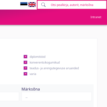
Intranet
diplomitööd
konverentsikogumikud
teadus- ja arengutegevuse aruanded
varia
Märksõna