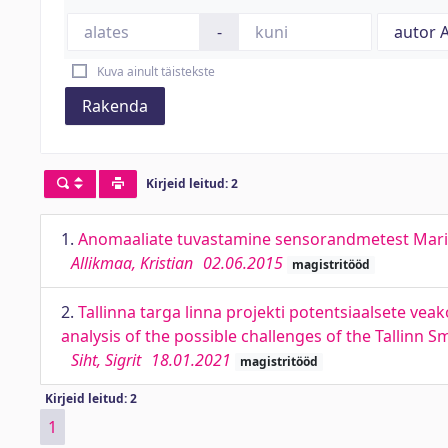
-
Kuva ainult täistekste
Rakenda
Kirjeid leitud: 2
1.
Anomaaliate tuvastamine sensorandmetest Marine
Allikmaa, Kristian
02.06.2015
magistritööd
2.
Tallinna targa linna projekti potentsiaalsete v
analysis of the possible challenges of the Tallinn 
Siht, Sigrit
18.01.2021
magistritööd
Kirjeid leitud: 2
1