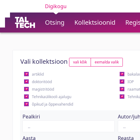
Digikogu
Otsing
Kollektsioonid
Regis
Vali kollektsioon
vali kõik
eemalda valik
artiklid
bakala
doktoritööd
IOP
magistritööd
raamat
Tehnikaülikooli ajalugu
Tehnika
õpikud ja õppevahendid
Pealkiri
Autor/ju
Aasta
Reasta