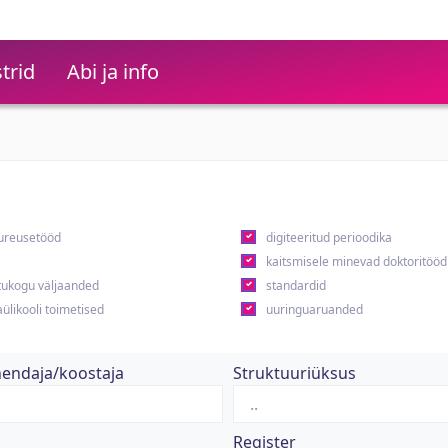
trid
Abi ja info
ureusetööd
digiteeritud perioodika
kaitsmisele minevad doktoritööd
ukogu väljaanded
standardid
ülikooli toimetised
uuringuaruanded
hendaja/koostaja
Struktuuriüksus
Register