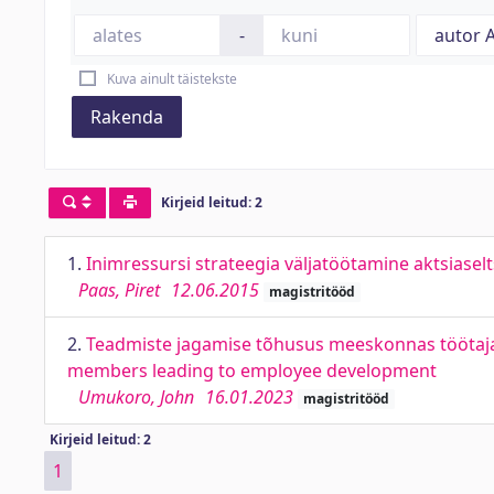
-
Kuva ainult täistekste
Rakenda
Kirjeid leitud: 2
1.
Inimressursi strateegia väljatöötamine aktsiase
Paas, Piret
12.06.2015
magistritööd
2.
Teadmiste jagamise tõhusus meeskonnas töötaj
members leading to employee development
Umukoro, John
16.01.2023
magistritööd
Kirjeid leitud: 2
1