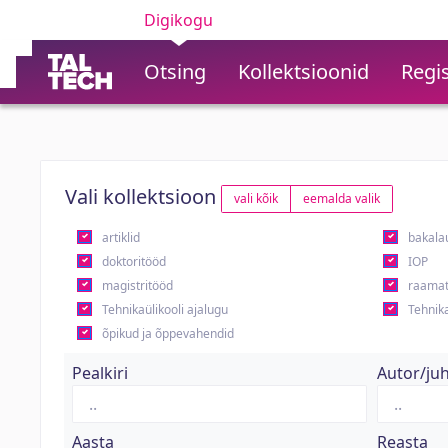
Digikogu
Otsing
Kollektsioonid
Regis
Vali kollektsioon
vali kõik
eemalda valik
artiklid
bakala
doktoritööd
IOP
magistritööd
raamat
Tehnikaülikooli ajalugu
Tehnika
õpikud ja õppevahendid
Pealkiri
Autor/ju
Aasta
Reasta