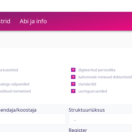
trid
Abi ja info
ureusetööd
digiteeritud perioodika
kaitsmisele minevad doktoritööd
ukogu väljaanded
standardid
ülikooli toimetised
uuringuaruanded
hendaja/koostaja
Struktuuriüksus
Register