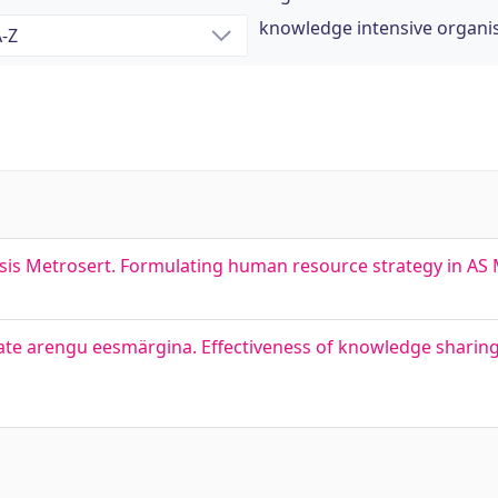
knowledge intensive organi
ltsis Metrosert. Formulating human resource strategy in AS
ate arengu eesmärgina. Effectiveness of knowledge shari