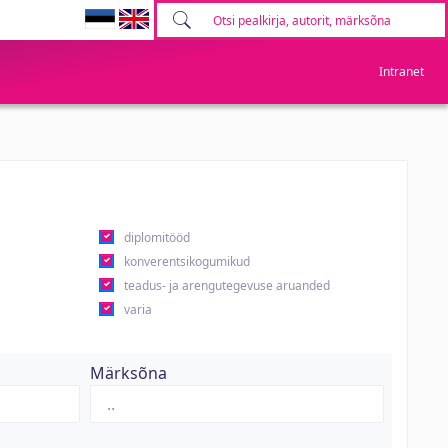
Intranet
diplomitööd
konverentsikogumikud
teadus- ja arengutegevuse aruanded
varia
Märksõna