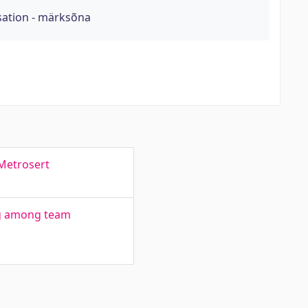
sation - märksõna
 Metrosert
ng among team