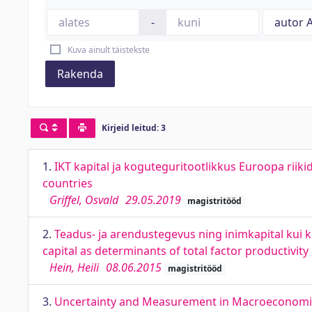
-
Kuva ainult täistekste
Rakenda
Kirjeid leitud: 3
1.
IKT kapital ja koguteguritootlikkus Euroopa riikid
countries
Griffel, Osvald
29.05.2019
magistritööd
2.
Teadus- ja arendustegevus ning inimkapital ku
capital as determinants of total factor productivit
Hein, Heili
08.06.2015
magistritööd
3.
Uncertainty and Measurement in Macroeconomi