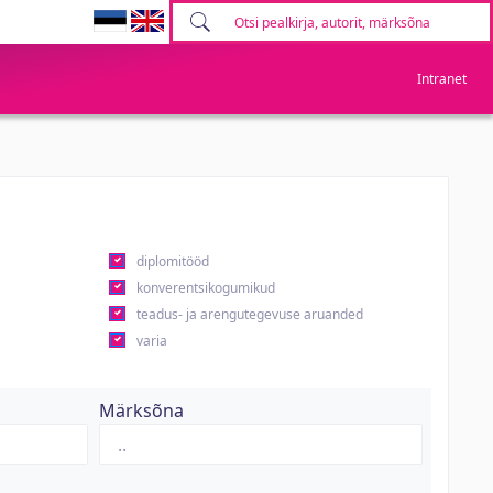
Intranet
diplomitööd
konverentsikogumikud
teadus- ja arengutegevuse aruanded
varia
Märksõna