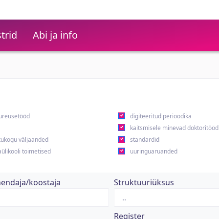
trid
Abi ja info
ureusetööd
digiteeritud perioodika
kaitsmisele minevad doktoritööd
ukogu väljaanded
standardid
ülikooli toimetised
uuringuaruanded
hendaja/koostaja
Struktuuriüksus
Register