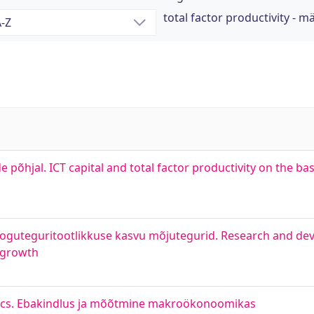
total factor productivity - 
e põhjal. ICT capital and total factor productivity on the b
i koguteguritootlikkuse kasvu mõjutegurid. Research and 
y growth
cs. Ebakindlus ja mõõtmine makroökonoomikas