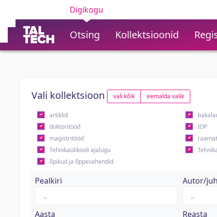
Digikogu
Otsing
Kollektsioonid
Regis
Vali kollektsioon
vali kõik
eemalda valik
artiklid
bakala
doktoritööd
IOP
magistritööd
raamat
Tehnikaülikooli ajalugu
Tehnika
õpikud ja õppevahendid
Pealkiri
Autor/ju
Aasta
Reasta