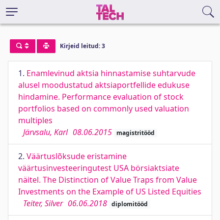
Kirjeid leitud: 3
1.
Enamlevinud aktsia hinnastamise suhtarvude
alusel moodustatud aktsiaportfellide edukuse
hindamine. Performance evaluation of stock
portfolios based on commonly used valuation
multiples
Järvsalu, Karl
08.06.2015
magistritööd
2.
Väärtuslõksude eristamine
väärtusinvesteeringutest USA börsiaktsiate
näitel. The Distinction of Value Traps from Value
Investments on the Example of US Listed Equities
Teiter, Silver
06.06.2018
diplomitööd