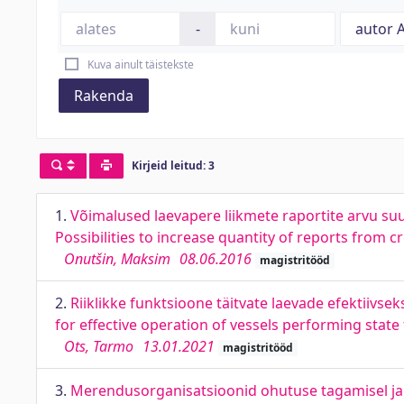
-
Kuva ainult täistekste
Rakenda
Kirjeid leitud: 3
1.
Võimalused laevapere liikmete raportite arvu s
Possibilities to increase quantity of reports from
Onutšin, Maksim
08.06.2016
magistritööd
2.
Riiklikke funktsioone täitvate laevade efektiivs
for effective operation of vessels performing state
Ots, Tarmo
13.01.2021
magistritööd
3.
Merendusorganisatsioonid ohutuse tagamisel ja 