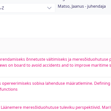
Matso, Jaanus - juhendaja
uurendamiseks õnnetuste vältimiseks ja meresõiduohutuse
 crews on board to avoid accidents and to improve maritime 
eks opereerimiseks sobiva lahenduse määratlemine. Defining 
 functions
Läänemere meresõiduohutuse tuleviku perspektiivid. Marit