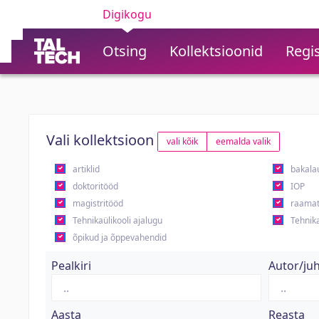
Digikogu
Otsing
Kollektsioonid
Regis
Vali kollektsioon
vali kõik
eemalda valik
artiklid
bakala
doktoritööd
IOP
magistritööd
raamat
Tehnikaülikooli ajalugu
Tehnika
õpikud ja õppevahendid
Pealkiri
Autor/ju
Aasta
Reasta