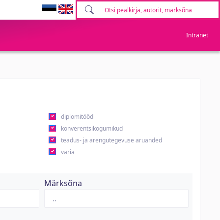
Intranet
diplomitööd
konverentsikogumikud
teadus- ja arengutegevuse aruanded
varia
Märksõna