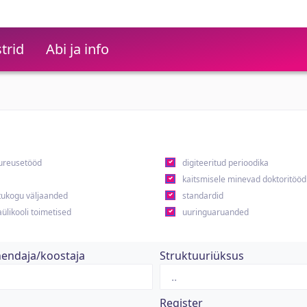
trid
Abi ja info
ureusetööd
digiteeritud perioodika
kaitsmisele minevad doktoritööd
ukogu väljaanded
standardid
ülikooli toimetised
uuringuaruanded
hendaja/koostaja
Struktuuriüksus
Register