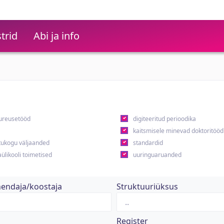
trid
Abi ja info
ureusetööd
digiteeritud perioodika
kaitsmisele minevad doktoritööd
ukogu väljaanded
standardid
ülikooli toimetised
uuringuaruanded
hendaja/koostaja
Struktuuriüksus
Register