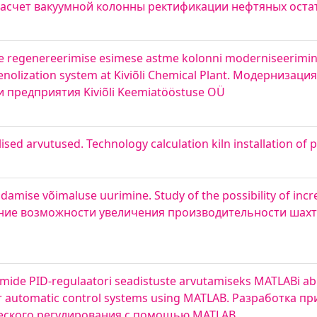
 расчет вакуумной колонны ректификации нефтяных оста
e regenereerimise esimese astme kolonni moderniseerimin
phenolization system at Kiviõli Chemical Plant. Модерниза
предприятия Kiviõli Keemiatööstuse OÜ
sed arvutused. Technology calculation kiln installation of p
damise võimaluse uurimine. Study of the possibility of incr
Изучение возможности увеличения производительности шах
de PID-regulaatori seadistuste arvutamiseks MATLABi abil
 for automatic control systems using MATLAB. Разработка 
ческого регулирования с помощью MATLAB