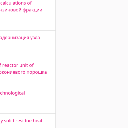
calculations of
 бензиновой фракции
 Модернизация узла
 reactor unit of
циркониевого порошка
chnological
y solid residue heat