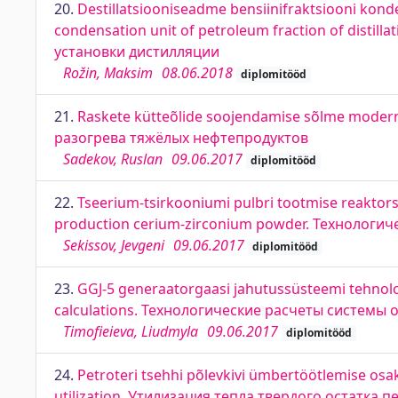
20.
Destillatsiooniseadme bensiinifraktsiooni kond
condensation unit of petroleum fraction of disti
установки дистилляции
Rožin, Maksim
08.06.2018
diplomitööd
21.
Raskete kütteõlide soojendamise sõlme moderni
разогрева тяжёлых нефтепродуктов
Sadekov, Ruslan
09.06.2017
diplomitööd
22.
Tseerium-tsirkooniumi pulbri tootmise reaktorsõ
production cerium-zirconium powder. Технолог
Sekissov, Jevgeni
09.06.2017
diplomitööd
23.
GGJ-5 generaatorgaasi jahutussüsteemi tehnolo
calculations. Технологические расчеты системы 
Timofieieva, Liudmyla
09.06.2017
diplomitööd
24.
Petroteri tsehhi põlevkivi ümbertöötlemise osak
utilization. Утилизация тепла твердого остатка 