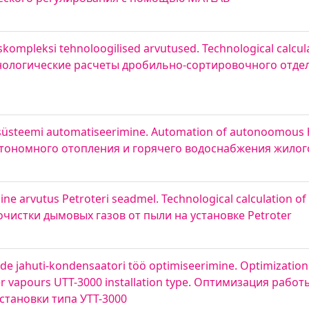
iskompleksi tehnoloogilised arvutused. Technological calcul
. Технологические расчеты дробильно-сортировочного отде
süsteemi automatiseerimine. Automation of autonoomous 
я автономного отопления и горячего водоснабжения жило
ne arvutus Petroteri seadmel. Technological calculation of
 очистки дымовых газов от пыли на установке Petroter
ude jahuti-kondensaatori töö optimiseerimine. Optimization
ter vapours UTT-3000 installation type. Оптимизация рабо
становки типа УТТ-3000