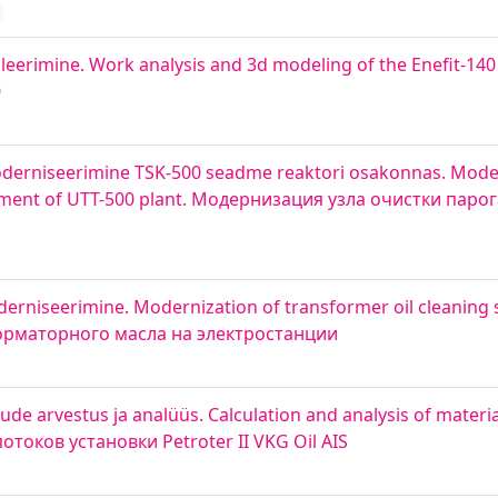
delleerimine. Work analysis and 3d modeling of the Enefit-1
0
derniseerimine TSK-500 seadme reaktori osakonnas. Moder
rtment of UTT-500 plant. Модернизация узла очистки пар
derniseerimine. Modernization of transformer oil cleaning
орматорного масла на электростанции
ude arvestus ja analüüs. Calculation and analysis of materia
отоков установки Petroter II VKG Oil AIS