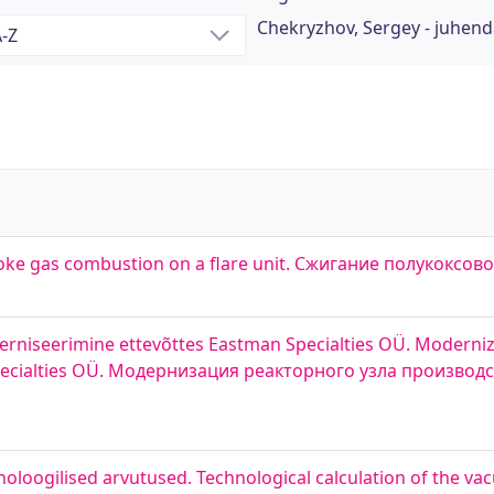
Chekryzhov, Sergey - juhend
oke gas combustion on a flare unit. Сжигание полукоксов
niseerimine ettevõttes Eastman Specialties OÜ. Moderniza
Specialties OÜ. Модернизация реакторного узла производ
oloogilised arvutused. Technological calculation of the vac