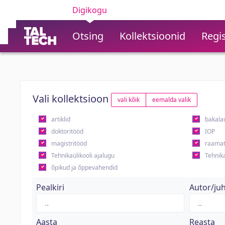
Digikogu
Otsing
Kollektsioonid
Regis
Vali kollektsioon
vali kõik
eemalda valik
artiklid
bakala
doktoritööd
IOP
magistritööd
raamat
Tehnikaülikooli ajalugu
Tehnika
õpikud ja õppevahendid
Pealkiri
Autor/ju
Aasta
Reasta