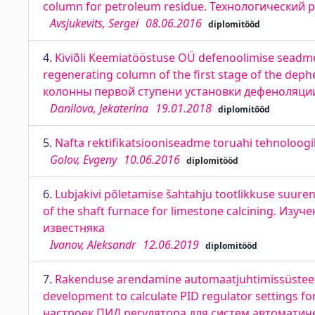
column for petroleum residue. Технологический
Avsjukevits, Sergei
08.06.2016
diplomitööd
4.
Kiviõli Keemiatööstuse OÜ defenoolimise seadm
regenerating column of the first stage of the de
колонны первой ступени установки дефеноляции 
Danilova, Jekaterina
19.01.2018
diplomitööd
5.
Nafta rektifikatsiooniseadme toruahi tehnoloogili
Golov, Evgeny
10.06.2016
diplomitööd
6.
Lubjakivi põletamise šahtahju tootlikkuse suuren
of the shaft furnace for limestone calcining. 
известняка
Ivanov, Aleksandr
12.06.2019
diplomitööd
7.
Rakenduse arendamine automaatjuhtimissüsteemi
development to calculate PID regulator settings
настроек ПИД регулятора для систем автомати