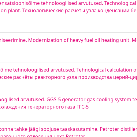
ensatsioonisõlme tehnoloogilised arvutused. Technological 
llation plant. Технологические расчеты узла конденсации
seerimine. Modernization of heavy fuel oil heating unit.
lme tehnoloogilised arvutused. Tehnological calculation of
ические расчёты реакторного узла производства церий-
ogilised arvutused. GGS-5 generator gas cooling system te
охлаждения генераторного газа ГГС-5
onna tahke jäägi soojuse taaskasutamine. Petroter distiller
перегонного отделения цеха Petroter