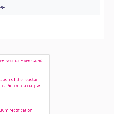
aja
ого газа на факельной
tion of the reactor
ства бензоата натрия
uum rectification