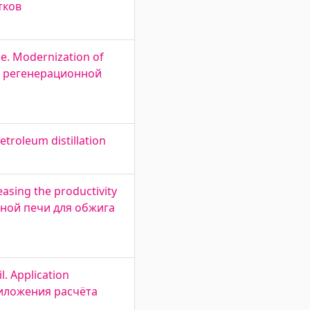
тков
e. Modernization of
ция регенерационной
etroleum distillation
easing the productivity
тной печи для обжига
. Application
приложения расчёта