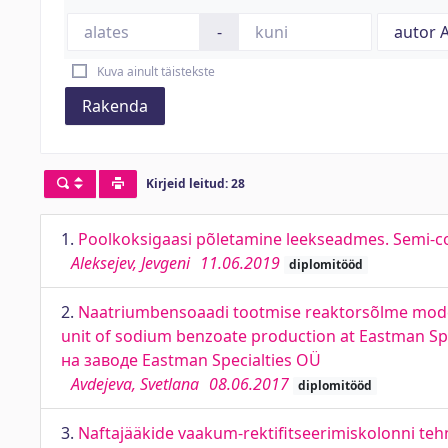
-
Kuva ainult täistekste
Rakenda
Kirjeid leitud: 28
1.
Poolkoksigaasi põletamine leekseadmes. Semi-c
Aleksejev, Jevgeni
11.06.2019
diplomitööd
2.
Naatriumbensoaadi tootmise reaktorsõlme moder
unit of sodium benzoate production at Eastman 
на заводе Eastman Specialties OÜ
Avdejeva, Svetlana
08.06.2017
diplomitööd
3.
Naftajääkide vaakum-rektifitseerimiskolonni tehn