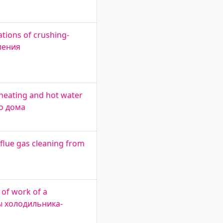
ations of crushing-
ления
heating and hot water
го дома
 flue gas cleaning from
 of work of a
ты холодильника-