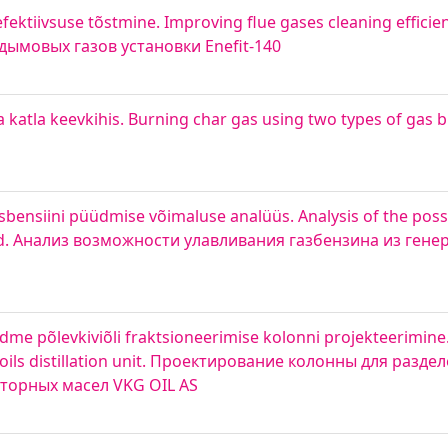
ktiivsuse tõstmine. Improving flue gases cleaning efficien
дымовых газов установки Enefit-140
 katla keevkihis. Burning char gas using two types of gas bu
ensiini püüdmise võimaluse analüüs. Analysis of the possib
od. Анализ возможности улавливания газбензина из гене
adme põlevkiviõli fraktsioneerimise kolonni projekteerimine
or oils distillation unit. Проектирование колонны для разд
торных масел VKG OIL AS