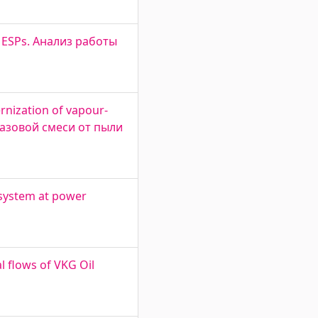
40 ESPs. Анализ работы
nization of vapour-
огазовой смеси от пыли
 system at power
l flows of VKG Oil