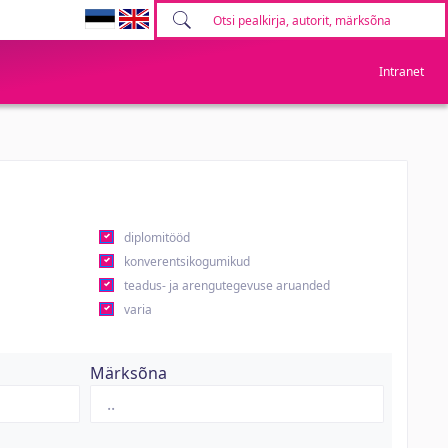
Intranet
diplomitööd
konverentsikogumikud
teadus- ja arengutegevuse aruanded
varia
Märksõna