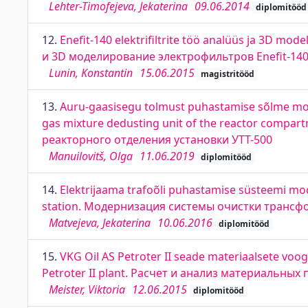
Lehter-Timofejeva, Jekaterina
09.06.2014
diplomitööd
12.
Enefit-140 elektrifiltrite töö analüüs ja 3D mo
и 3D моделирование электрофильтров Enefit-14
Lunin, Konstantin
15.06.2015
magistritööd
13.
Auru-gaasisegu tolmust puhastamise sõlme mo
gas mixture dedusting unit of the reactor compa
реакторного отделения установки УТТ-500
Manuilovitš, Olga
11.06.2019
diplomitööd
14.
Elektrijaama trafoõli puhastamise süsteemi mo
station. Модернизация системы очистки трансф
Matvejeva, Jekaterina
10.06.2016
diplomitööd
15.
VKG Oil AS Petroter II seade materiaalsete voog
Petroter II plant. Расчет и анализ материальных п
Meister, Viktoria
12.06.2015
diplomitööd