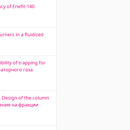
cy of Enefit-140
rners in a fluidized
ility of trapping for
раторного газа
. Design of the column
еления на фракции