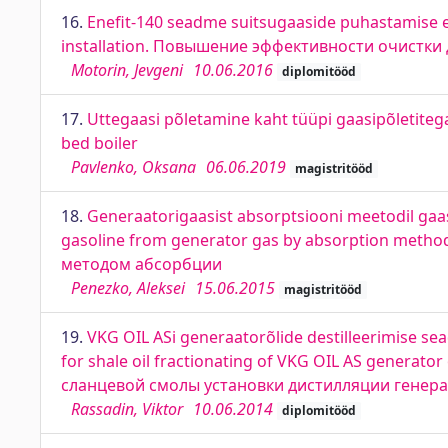
16.
Enefit-140 seadme suitsugaaside puhastamise efe
installation. Повышение эффективности очистки 
Motorin, Jevgeni
10.06.2016
diplomitööd
17.
Uttegaasi põletamine kaht tüüpi gaasipõletitega
bed boiler
Pavlenko, Oksana
06.06.2019
magistritööd
18.
Generaatorigaasist absorptsiooni meetodil gaasb
gasoline from generator gas by absorption meth
методом абсорбции
Penezko, Aleksei
15.06.2015
magistritööd
19.
VKG OIL ASi generaatorõlide destilleerimise se
for shale oil fractionating of VKG OIL AS generat
сланцевой смолы установки дистилляции генера
Rassadin, Viktor
10.06.2014
diplomitööd