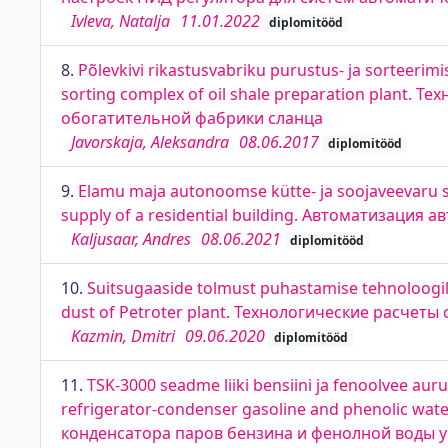
Ivleva, Natalja
11.01.2022
diplomitööd
8.
Põlevkivi rikastusvabriku purustus- ja sorteerim
sorting complex of oil shale preparation plant
обогатительной фабрики сланца
Javorskaja, Aleksandra
08.06.2017
diplomitööd
9.
Elamu maja autonoomse kütte- ja soojaveevaru 
supply of a residential building. Автоматизаци
Kaljusaar, Andres
08.06.2021
diplomitööd
10.
Suitsugaaside tolmust puhastamise tehnoloogili
dust of Petroter plant. Технологические расчеты
Kazmin, Dmitri
09.06.2020
diplomitööd
11.
TSK-3000 seadme liiki bensiini ja fenoolvee aur
refrigerator-condenser gasoline and phenolic wa
конденсатора паров бензина и фенолной воды у