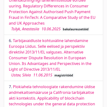
Ühendkuningriigi lähenemisviiside võrdlev
uuring. Regulatory Differences in Consumer
Protection Against Authorised Push Payment
Fraud in FinTech: A Comparative Study of the EU
and UK Approaches
Tsilyk, Anastasiia
10.06.2025
bakalaureusetööd
6.
Tarbijavaidluste kohtuväline lahendamine
Euroopa Liidus. Selle eelised ja perspektiiv
direktiivi 2013/11/EL valguses. Alternative
Consumer Dispute Resolution in European
Union. Its Advantages and Perspectives in the
Light of Directive 2013/11/EL
Ustav, Silvia
11.06.2015
magistritööd
7.
Plokiahela tehnoloogiate rakendumine üldise
andmekaitsemääruse ja Califronia tarbijakaitse
akti kontekstis. Applicability of blockchain
technologies under the general data protection