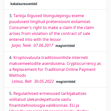
bakalaureusetööd
3.
Tarbija õigused liisingulepingu eseme
puudusest tingitud pretensiooni esitamisel.
Consumer’s right to make a claim if the claim
arises from violation of the contract of sale
entered into with the lessor
Jürjer, Teele
07.06.2017
magistritööd
4.
Krüptovaluuta traditsiooniliste interneti
maksemeetodite asendusena. Cryptocurrency as
a Replacement for Traditional Online Payment
Methods
Leinus, Rait
30.05.2022
magistritööd
5.
Regulatiivsed erinevused tarbijakaitses
volitatud ülekandepettuste vastu
finantstehnoloogia valdkonnas: ELi ja