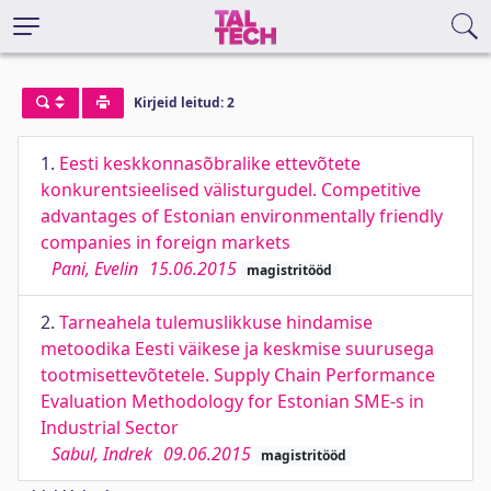
Kirjeid leitud: 2
1.
Eesti keskkonnasõbralike ettevõtete
konkurentsieelised välisturgudel. Competitive
advantages of Estonian environmentally friendly
companies in foreign markets
Pani, Evelin
15.06.2015
magistritööd
2.
Tarneahela tulemuslikkuse hindamise
metoodika Eesti väikese ja keskmise suurusega
tootmisettevõtetele. Supply Chain Performance
Evaluation Methodology for Estonian SME-s in
Industrial Sector
Sabul, Indrek
09.06.2015
magistritööd