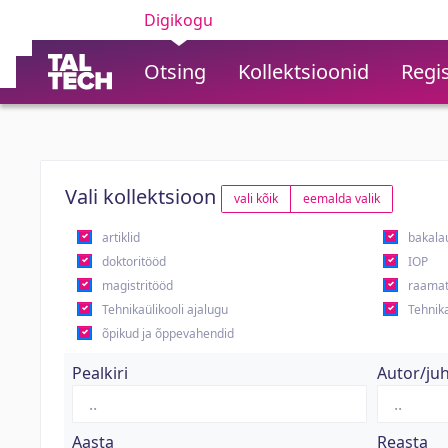
Digikogu
Otsing
Kollektsioonid
Regis
Vali kollektsioon
vali kõik
eemalda valik
artiklid
bakala
doktoritööd
IOP
magistritööd
raamat
Tehnikaülikooli ajalugu
Tehnika
õpikud ja õppevahendid
Pealkiri
Autor/ju
Aasta
Reasta