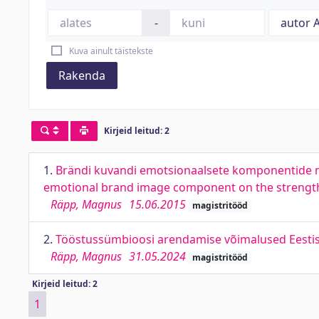
-
Kuva ainult täistekste
Rakenda
Kirjeid leitud: 2
1.
Brändi kuvandi emotsionaalsete komponentide mõj
emotional brand image component on the strength
Räpp, Magnus
15.06.2015
magistritööd
2.
Tööstussümbioosi arendamise võimalused Eestis. 
Räpp, Magnus
31.05.2024
magistritööd
Kirjeid leitud: 2
1