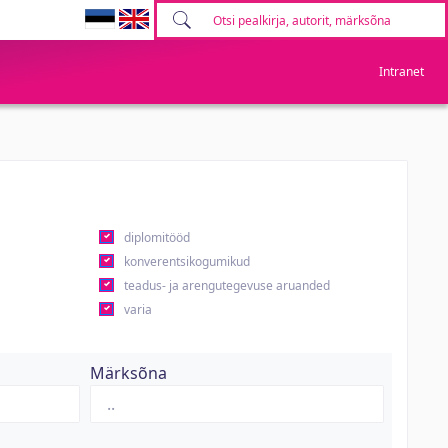
Intranet
diplomitööd
konverentsikogumikud
teadus- ja arengutegevuse aruanded
varia
Märksõna