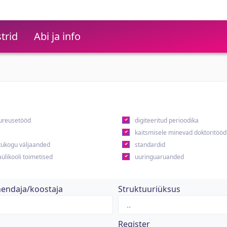
trid
Abi ja info
ureusetööd
digiteeritud perioodika
kaitsmisele minevad doktoritööd
ukogu väljaanded
standardid
ülikooli toimetised
uuringuaruanded
hendaja/koostaja
Struktuuriüksus
Register