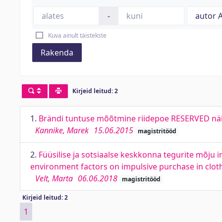
-
Kuva ainult täistekste
Rakenda
Kirjeid leitud: 2
1.
Brändi tuntuse mõõtmine riidepoe RESERVED näi
Kannike, Marek
15.06.2015
magistritööd
2.
Füüsilise ja sotsiaalse keskkonna tegurite mõju 
environment factors on impulsive purchase in clot
Velt, Marta
06.06.2018
magistritööd
Kirjeid leitud: 2
1