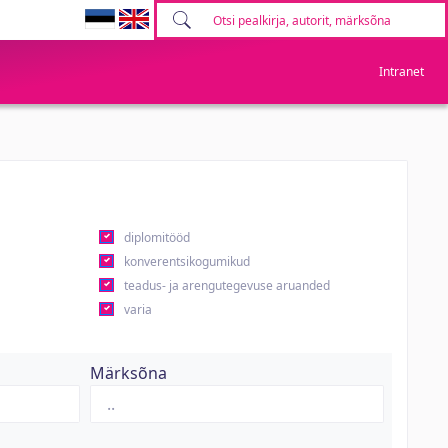
Intranet
diplomitööd
konverentsikogumikud
teadus- ja arengutegevuse aruanded
varia
Märksõna