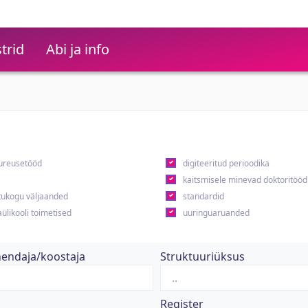
trid
Abi ja info
ureusetööd
digiteeritud perioodika
kaitsmisele minevad doktoritööd
ukogu väljaanded
standardid
ülikooli toimetised
uuringuaruanded
hendaja/koostaja
Struktuuriüksus
Register