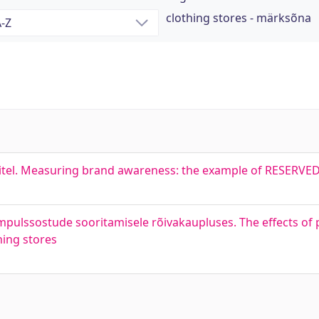
clothing stores - märksõna
tel. Measuring brand awareness: the example of RESERVED 
impulssostude sooritamisele rõivakaupluses. The effects of p
hing stores