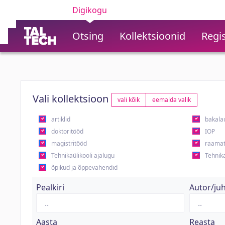
Digikogu
Otsing
Kollektsioonid
Regis
Vali kollektsioon
vali kõik
eemalda valik
artiklid
bakala
doktoritööd
IOP
magistritööd
raamat
Tehnikaülikooli ajalugu
Tehnika
õpikud ja õppevahendid
Pealkiri
Autor/ju
Aasta
Reasta