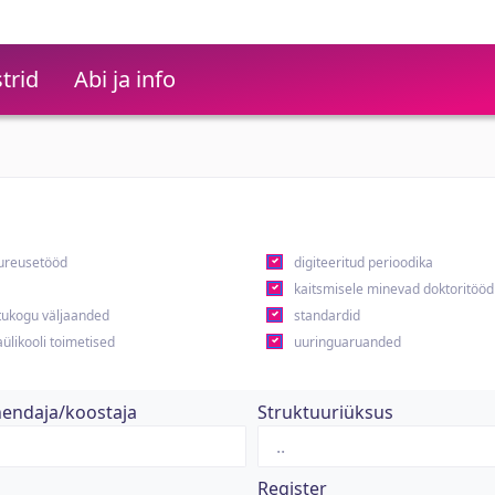
trid
Abi ja info
ureusetööd
digiteeritud perioodika
kaitsmisele minevad doktoritööd
ukogu väljaanded
standardid
ülikooli toimetised
uuringuaruanded
hendaja/koostaja
Struktuuriüksus
Register