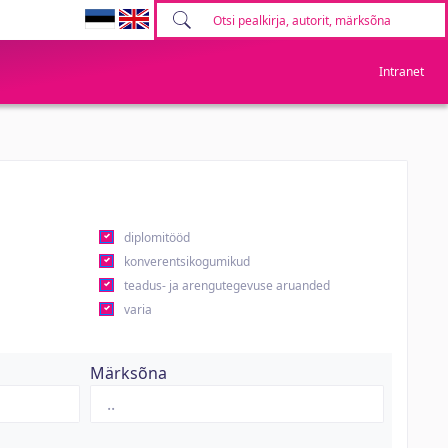
Intranet
diplomitööd
konverentsikogumikud
teadus- ja arengutegevuse aruanded
varia
Märksõna