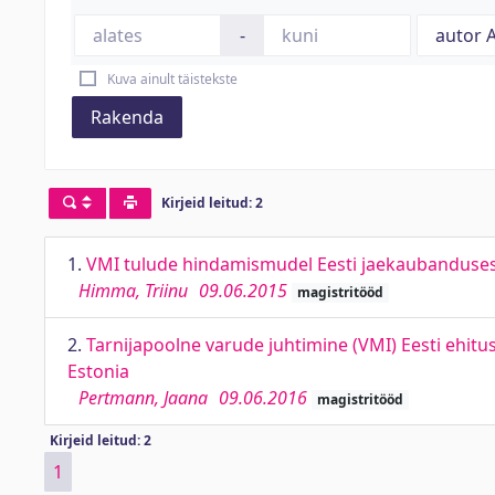
-
Kuva ainult täistekste
Rakenda
Kirjeid leitud: 2
1.
VMI tulude hindamismudel Eesti jaekaubanduses. 
Himma, Triinu
09.06.2015
magistritööd
2.
Tarnijapoolne varude juhtimine (VMI) Eesti ehitu
Estonia
Pertmann, Jaana
09.06.2016
magistritööd
Kirjeid leitud: 2
1