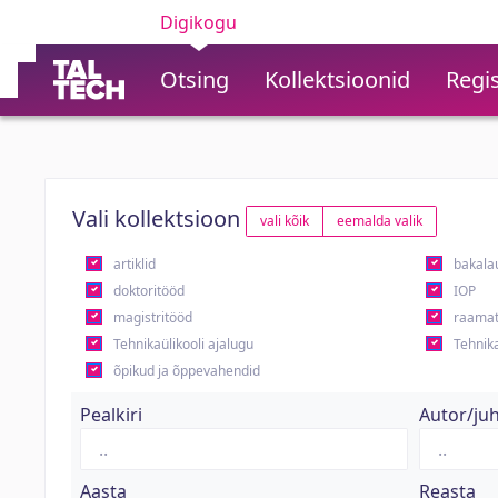
Digikogu
Otsing
Kollektsioonid
Regis
Vali kollektsioon
vali kõik
eemalda valik
artiklid
bakala
doktoritööd
IOP
magistritööd
raamat
Tehnikaülikooli ajalugu
Tehnika
õpikud ja õppevahendid
Pealkiri
Autor/ju
Aasta
Reasta