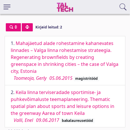
Kirjeid leitud: 2
1.
Mahajäetud alade rohestamine kahanevates
linnades – Valga linna rohestamise strateegia.
Regenerating brownfields by creating
greenspace in shrinking cities – the case of Valga
city, Estonia
Toomeoja, Gerly
05.06.2015
magistritööd
2.
Keila linna terviseradade sportimise- ja
puhkevõimaluste teemaplaneering. Thematic
spatial plan about sports and leisure options in
the greenway Aarea of town Keila
Valli, Enel
09.06.2017
bakalaureusetööd