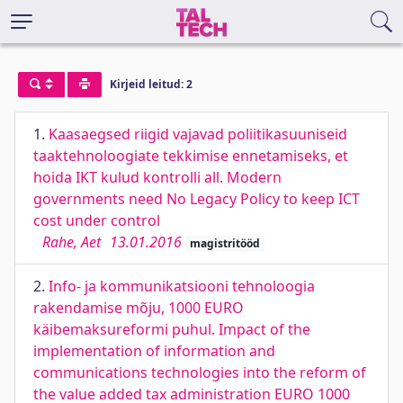
Kirjeid leitud: 2
1.
Kaasaegsed riigid vajavad poliitikasuuniseid
taaktehnoloogiate tekkimise ennetamiseks, et
hoida IKT kulud kontrolli all. Modern
governments need No Legacy Policy to keep ICT
cost under control
Rahe, Aet
13.01.2016
magistritööd
2.
Info- ja kommunikatsiooni tehnoloogia
rakendamise mõju, 1000 EURO
käibemaksureformi puhul. Impact of the
implementation of information and
communications technologies into the reform of
the value added tax administration EURO 1000