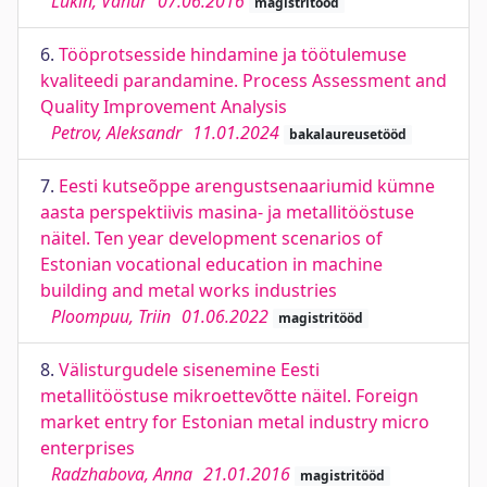
Lukin, Vahur
07.06.2016
magistritööd
6.
Tööprotsesside hindamine ja töötulemuse
kvaliteedi parandamine. Process Assessment and
Quality Improvement Analysis
Petrov, Aleksandr
11.01.2024
bakalaureusetööd
7.
Eesti kutseõppe arengustsenaariumid kümne
aasta perspektiivis masina- ja metallitööstuse
näitel. Ten year development scenarios of
Estonian vocational education in machine
building and metal works industries
Ploompuu, Triin
01.06.2022
magistritööd
8.
Välisturgudele sisenemine Eesti
metallitööstuse mikroettevõtte näitel. Foreign
market entry for Estonian metal industry micro
enterprises
Radzhabova, Anna
21.01.2016
magistritööd