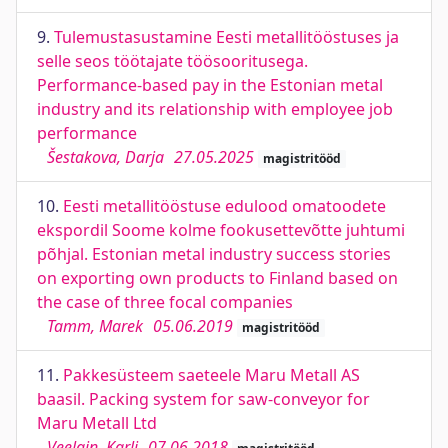
9.
Tulemustasustamine Eesti metallitööstuses ja
selle seos töötajate töösooritusega.
Performance-based pay in the Estonian metal
industry and its relationship with employee job
performance
Šestakova, Darja
27.05.2025
magistritööd
10.
Eesti metallitööstuse edulood omatoodete
ekspordil Soome kolme fookusettevõtte juhtumi
põhjal. Estonian metal industry success stories
on exporting own products to Finland based on
the case of three focal companies
Tamm, Marek
05.06.2019
magistritööd
11.
Pakkesüsteem saeteele Maru Metall AS
baasil. Packing system for saw-conveyor for
Maru Metall Ltd
Veelain, Karli
07.06.2018