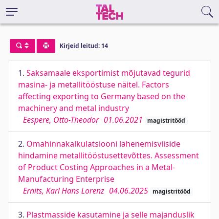
Kirjeid leitud: 14
1.
Saksamaale eksportimist mõjutavad tegurid
masina- ja metallitööstuse näitel. Factors
affecting exporting to Germany based on the
machinery and metal industry
Eespere, Otto-Theodor
01.06.2021
magistritööd
2.
Omahinnakalkulatsiooni lähenemisviiside
hindamine metallitööstusettevõttes. Assessment
of Product Costing Approaches in a Metal-
Manufacturing Enterprise
Ernits, Karl Hans Lorenz
04.06.2025
magistritööd
3.
Plastmasside kasutamine ja selle majanduslik