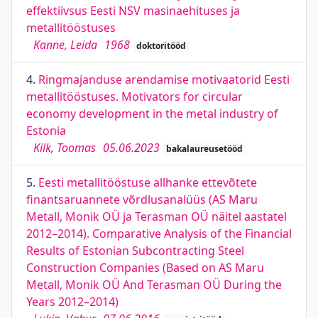
effektiivsus Eesti NSV masinaehituses ja
metallitööstuses
Kanne, Leida
1968
doktoritööd
4.
Ringmajanduse arendamise motivaatorid Eesti
metallitööstuses. Motivators for circular
economy development in the metal industry of
Estonia
Kilk, Toomas
05.06.2023
bakalaureusetööd
5.
Eesti metallitööstuse allhanke ettevõtete
finantsaruannete võrdlusanalüüs (AS Maru
Metall, Monik OÜ ja Terasman OÜ näitel aastatel
2012–2014). Comparative Analysis of the Financial
Results of Estonian Subcontracting Steel
Construction Companies (Based on AS Maru
Metall, Monik OÜ And Terasman OÜ During the
Years 2012–2014)