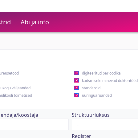
trid
Abi ja info
ureusetööd
digiteeritud perioodika
kaitsmisele minevad doktoritööd
ukogu väljaanded
standardid
ülikooli toimetised
uuringuaruanded
hendaja/koostaja
Struktuuriüksus
Register