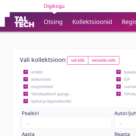
Digikogu
Otsing
Kollektsioonid
Regis
Vali kollektsioon
vali kõik
eemalda valik
artiklid
bakala
doktoritööd
IOP
magistritööd
raamat
Tehnikaülikooli ajalugu
Tehnika
õpikud ja õppevahendid
Pealkiri
Autor/ju
Aasta
Reasta