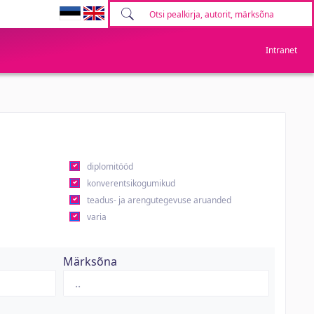
Intranet
diplomitööd
konverentsikogumikud
teadus- ja arengutegevuse aruanded
varia
Märksõna