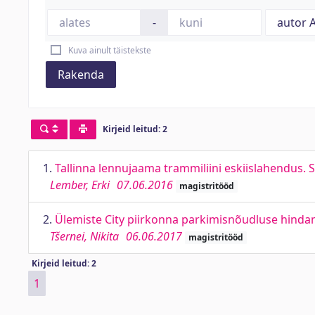
-
Kuva ainult täistekste
Rakenda
Kirjeid leitud: 2
1.
Tallinna lennujaama trammiliini eskiislahendus. S
Lember, Erki
07.06.2016
magistritööd
2.
Ülemiste City piirkonna parkimisnõudluse hinda
Tšernei, Nikita
06.06.2017
magistritööd
Kirjeid leitud: 2
1