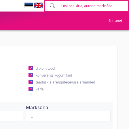
Intranet
diplomitööd
konverentsikogumikud
teadus- ja arengutegevuse aruanded
varia
Märksõna