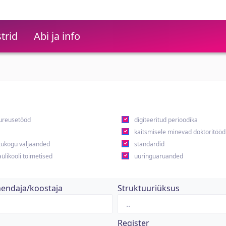
trid
Abi ja info
ureusetööd
digiteeritud perioodika
kaitsmisele minevad doktoritööd
ukogu väljaanded
standardid
ülikooli toimetised
uuringuaruanded
hendaja/koostaja
Struktuuriüksus
Register