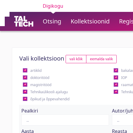
Digikogu
Otsing
Kollektsioonid
Regis
Vali kollektsioon
vali kõik
eemalda valik
artiklid
bakala
doktoritööd
IOP
magistritööd
raamat
Tehnikaülikooli ajalugu
Tehnika
õpikud ja õppevahendid
Pealkiri
Autor/ju
Aasta
Reasta