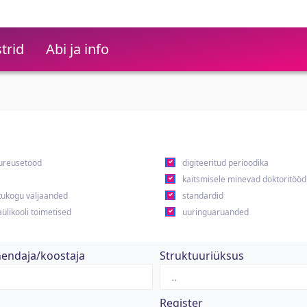
trid
Abi ja info
ureusetööd
digiteeritud perioodika
kaitsmisele minevad doktoritööd
ukogu väljaanded
standardid
ülikooli toimetised
uuringuaruanded
hendaja/koostaja
Struktuuriüksus
Register