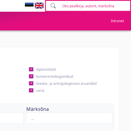
Intranet
diplomitööd
konverentsikogumikud
teadus- ja arengutegevuse aruanded
varia
Märksõna