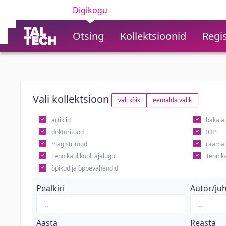
Digikogu
Otsing
Kollektsioonid
Regis
Vali kollektsioon
vali kõik
eemalda valik
artiklid
bakala
doktoritööd
IOP
magistritööd
raamat
Tehnikaülikooli ajalugu
Tehnika
õpikud ja õppevahendid
Pealkiri
Autor/ju
Aasta
Reasta