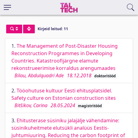
Kirjeid leitud: 11
1.
The Management of Post-Disaster Housing
Reconstruction Programmes in Developing
Countries. Katastroofijärgne elamute
rekonstrueerimise korraldus arengumaades
Bilau, Abdulquadri Ade
18.12.2018
doktoritööd
2.
Tööohutuse kultuur Eesti ehitusplatsidel.
Safety culture on Estonian construction sites
Bitšikov, Carina
28.05.2024
magistritööd
3.
Ehitusterase süsiniku jalajälje vähendamine:
süsinikuheitmete elutsükli analüüs Eestis-
juhtumiuuring. Reducing the carbon footprint of