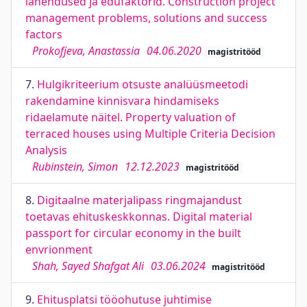
lahendused ja edufaktorid. Construction project
management problems, solutions and success
factors
Prokofjeva, Anastassia
04.06.2020
magistritööd
7.
Hulgikriteerium otsuste analüüsmeetodi
rakendamine kinnisvara hindamiseks
ridaelamute näitel. Property valuation of
terraced houses using Multiple Criteria Decision
Analysis
Rubinstein, Simon
12.12.2023
magistritööd
8.
Digitaalne materjalipass ringmajandust
toetavas ehituskeskkonnas. Digital material
passport for circular economy in the built
envrionment
Shah, Sayed Shafgat Ali
03.06.2024
magistritööd
9.
Ehitusplatsi tööohutuse juhtimise